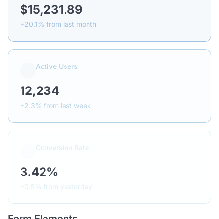
$15,231.89
+20.1% from last month
Active Users
12,234
+2.3% from last week
Conversion Rate
3.42%
+0.5% from yesterday
Form Elements