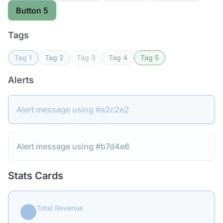
Button 5
Tags
Tag 1
Tag 2
Tag 3
Tag 4
Tag 5
Alerts
Alert message using #a2c2e2
Alert message using #b7d4e6
Stats Cards
Total Revenue