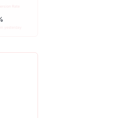
ersion Rate
%
om yesterday