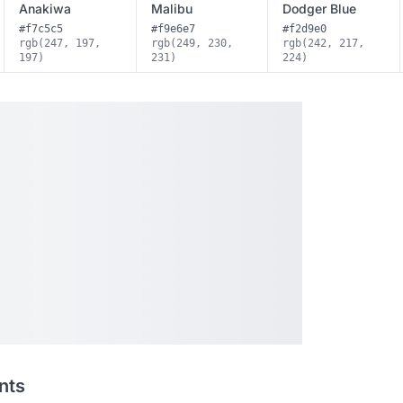
Anakiwa
Malibu
Dodger Blue
#f7c5c5
#f9e6e7
#f2d9e0
rgb(247, 197,
rgb(249, 230,
rgb(242, 217,
197)
231)
224)
nts