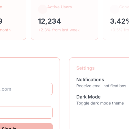
e
Active Users
Conv
9
12,234
3.42
 month
+2.3% from last week
+0.5% fr
Settings
Notifications
Receive email notifications
Dark Mode
Toggle dark mode theme