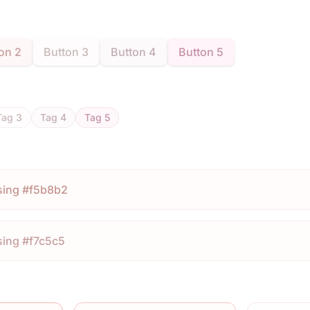
on 2
Button 3
Button 4
Button 5
Tag 3
Tag 4
Tag 5
sing #f5b8b2
sing #f7c5c5