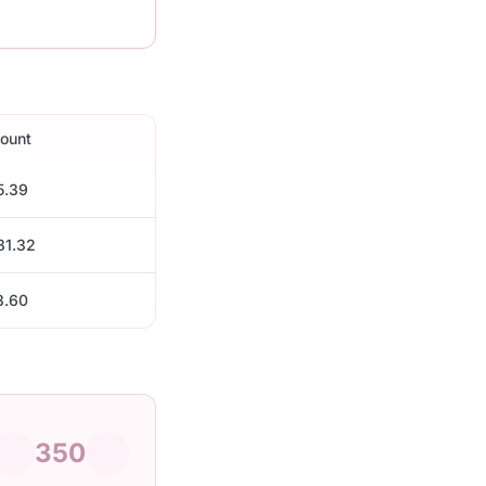
ount
5.39
81.32
3.60
350