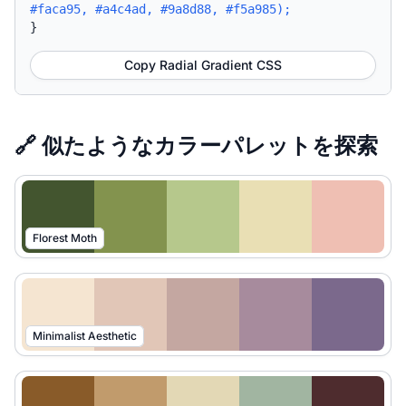
#faca95, #a4c4ad, #9a8d88, #f5a985);
}
Copy Radial Gradient CSS
🔗 似たようなカラーパレットを探索
Florest Moth
Minimalist Aesthetic