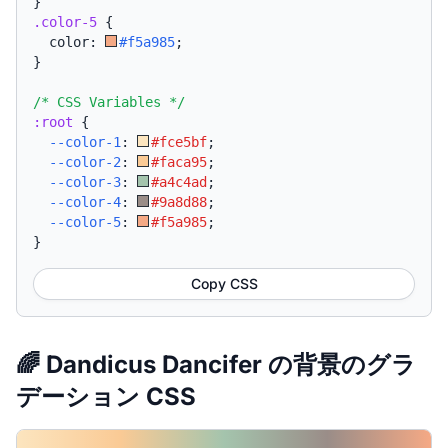
}
.color-5
{
  color: 
#f5a985
;
}
/* CSS Variables */
:root
{
--color-1
:
#fce5bf
;
--color-2
:
#faca95
;
--color-3
:
#a4c4ad
;
--color-4
:
#9a8d88
;
--color-5
:
#f5a985
;
}
Copy CSS
🌈 Dandicus Dancifer の背景のグラ
デーション CSS