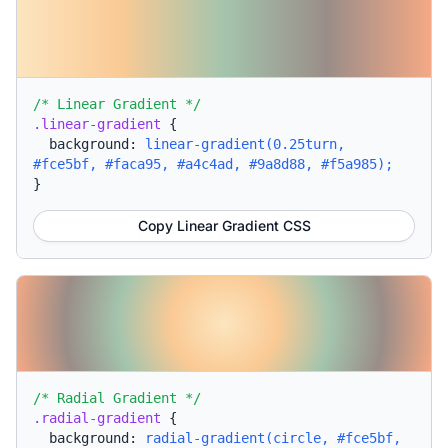
/* Linear Gradient */
.linear-gradient
{
background:
linear-gradient(0.25turn,
#fce5bf, #faca95, #a4c4ad, #9a8d88, #f5a985);
}
Copy Linear Gradient CSS
/* Radial Gradient */
.radial-gradient
{
background:
radial-gradient(circle, #fce5bf,