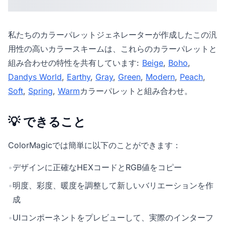
私たちの
カラーパレットジェネレーター
が作成したこの汎
用性の高いカラースキームは、これらのカラーパレットと
組み合わせの特性を共有しています:
Beige
,
Boho
,
Dandys World
,
Earthy
,
Gray
,
Green
,
Modern
,
Peach
,
Soft
,
Spring
,
Warm
カラーパレットと組み合わせ。
💡 できること
ColorMagicでは簡単に以下のことができます：
•
デザインに正確なHEXコードとRGB値をコピー
•
明度、彩度、暖度を調整して新しいバリエーションを作
成
•
UIコンポーネントをプレビューして、実際のインターフ