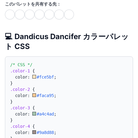
このパレットを共有する先：
💻 Dandicus Dancifer カラーパレッ
ト CSS
/* CSS */
.color-1
{
  color: 
#fce5bf
;
}
.color-2
{
  color: 
#faca95
;
}
.color-3
{
  color: 
#a4c4ad
;
}
.color-4
{
  color: 
#9a8d88
;