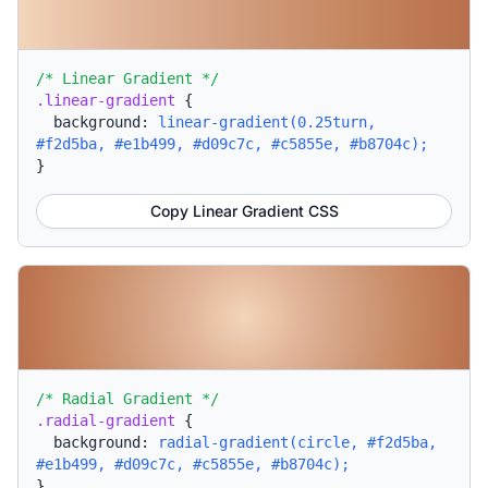
/* Linear Gradient */
.linear-gradient
{
background:
linear-gradient(0.25turn,
#f2d5ba, #e1b499, #d09c7c, #c5855e, #b8704c);
}
Copy Linear Gradient CSS
/* Radial Gradient */
.radial-gradient
{
background:
radial-gradient(circle, #f2d5ba,
#e1b499, #d09c7c, #c5855e, #b8704c);
}