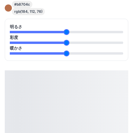
#b8704c
rgb(184, 112, 76)
明るさ
彩度
暖かさ