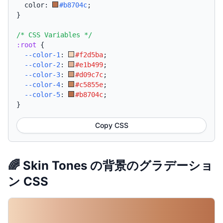
  color: 
#b8704c
;
}
/* CSS Variables */
:root
{
--color-1
:
#f2d5ba
;
--color-2
:
#e1b499
;
--color-3
:
#d09c7c
;
--color-4
:
#c5855e
;
--color-5
:
#b8704c
;
}
Copy CSS
🌈 Skin Tones の背景のグラデーショ
ン CSS