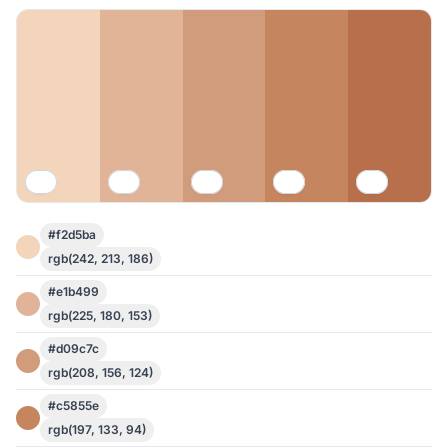
#f2d5ba
rgb(242, 213, 186)
#e1b499
rgb(225, 180, 153)
#d09c7c
rgb(208, 156, 124)
#c5855e
rgb(197, 133, 94)