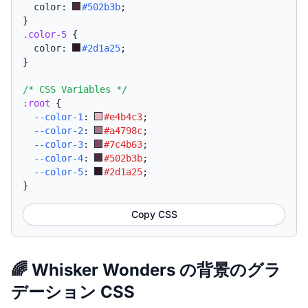
  color: 
#502b3b
;
}
.color-5
{
  color: 
#2d1a25
;
}
/* CSS Variables */
:root
{
--color-1
:
#e4b4c3
;
--color-2
:
#a4798c
;
--color-3
:
#7c4b63
;
--color-4
:
#502b3b
;
--color-5
:
#2d1a25
;
}
Copy CSS
🌈 Whisker Wonders の背景のグラ
デーション CSS