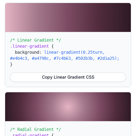
/* Linear Gradient */
.linear-gradient
{
background:
linear-gradient(0.25turn,
#e4b4c3, #a4798c, #7c4b63, #502b3b, #2d1a25);
}
Copy Linear Gradient CSS
/* Radial Gradient */
.radial-gradient
{