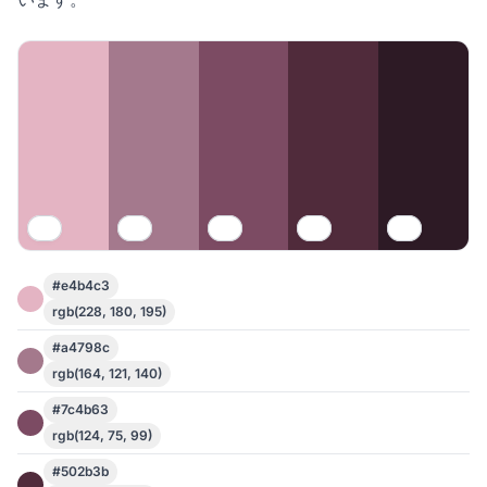
#e4b4c3
rgb(228, 180, 195)
#a4798c
rgb(164, 121, 140)
#7c4b63
rgb(124, 75, 99)
#502b3b