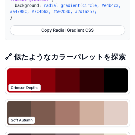
background:
radial-gradient(circle, #e4b4c3,
#a4798c, #7c4b63, #502b3b, #2d1a25);
}
Copy Radial Gradient CSS
🔗 似たようなカラーパレットを探索
Crimson Depths
Soft Autumn