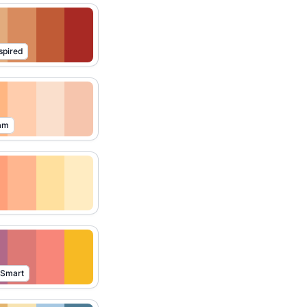
spired
am
 Smart