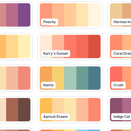
Peachy
Hermes In
Karry's Sunset
Coral Dre
Kamis
Crush
Apricot Dream
Indigo Cat