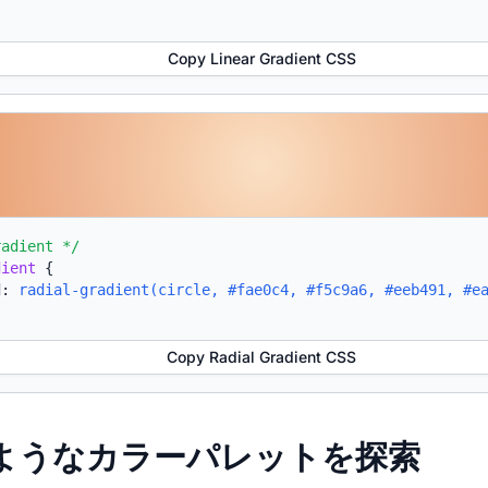
Copy Linear Gradient CSS
radient */
dient
{
d:
radial-gradient(circle, #fae0c4, #f5c9a6, #eeb491, #e
Copy Radial Gradient CSS
たようなカラーパレットを探索