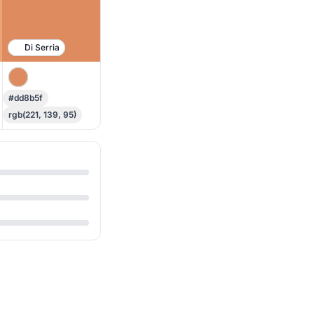
Di Serria
#dd8b5f
rgb(221, 139, 95)