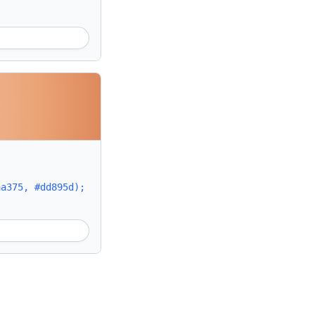
aa375, #dd895d);