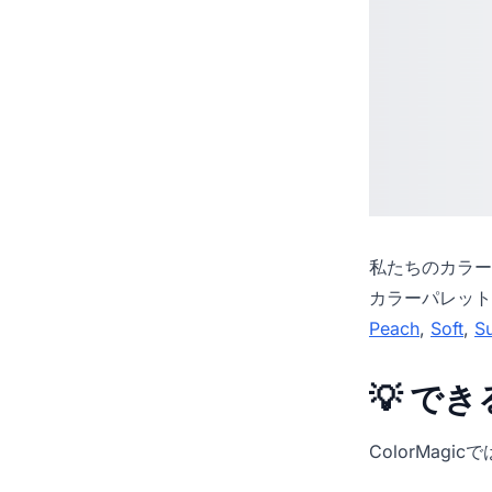
私たちの
カラー
カラーパレット
Peach
,
Soft
,
S
💡 で
ColorMag