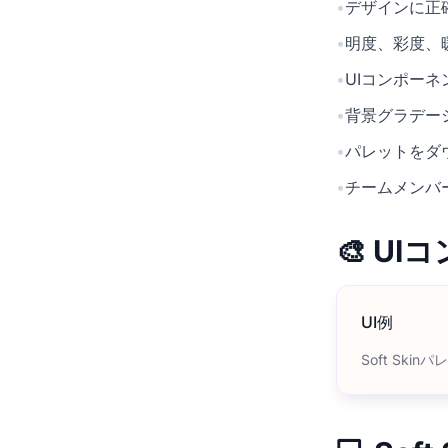
•
デザインに正確
•
明度、彩度、
•
UIコンポー
•
背景グラデー
•
パレットをダ
•
チームメンバ
🎨 U
UI例
Soft Sk