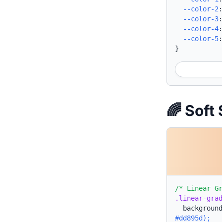
--color-2
--color-3
--color-4
--color-5
}
🌈 So
/* Linear G
.linear-gra
backgroun
#dd895d);