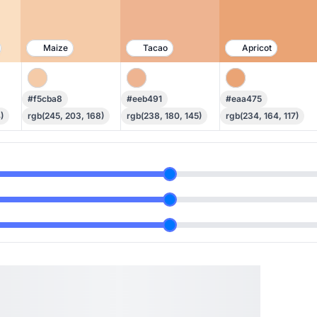
Maize
Tacao
Apricot
#f5cba8
#eeb491
#eaa475
)
rgb(245, 203, 168)
rgb(238, 180, 145)
rgb(234, 164, 117)