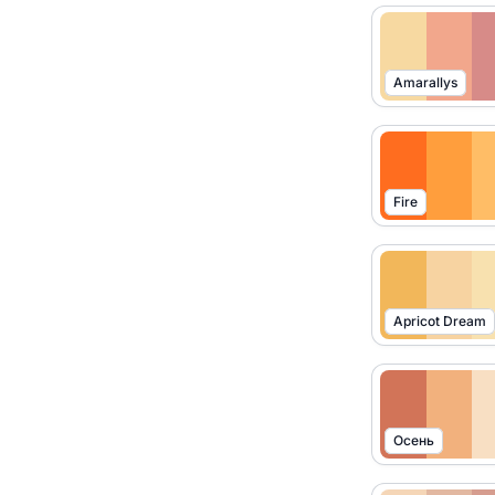
Amarallys
Fire
Apricot Dream
Осень