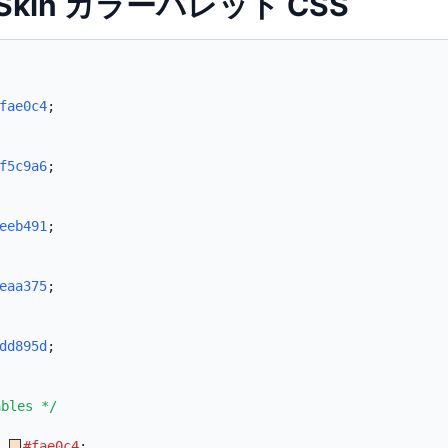
ft Skin カラーパレット CSS
fae0c4
;
f5c9a6
;
eeb491
;
eaa375
;
dd895d
;
ables */
:
#fae0c4
;