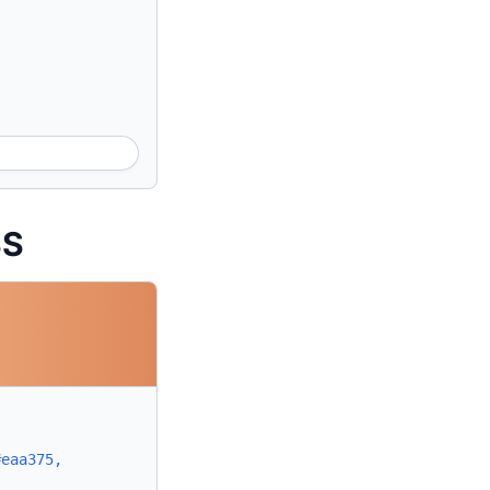
SS
#eaa375,