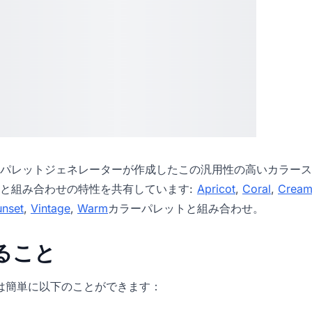
パレットジェネレーター
が作成したこの汎用性の高いカラース
と組み合わせの特性を共有しています:
Apricot
,
Coral
,
Crea
unset
,
Vintage
,
Warm
カラーパレットと組み合わせ。
きること
icでは簡単に以下のことができます：