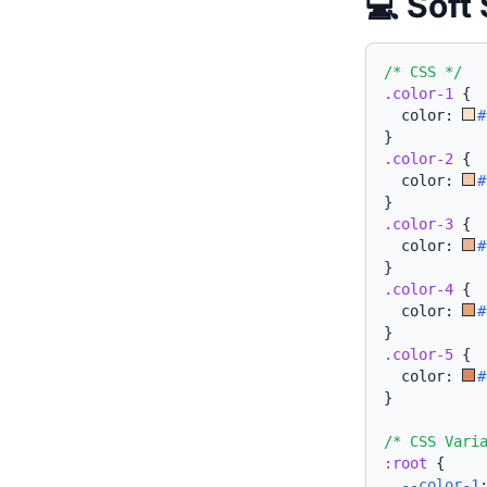
💻 So
/* CSS */
.color-1
{
  color: 
#
}
.color-2
{
  color: 
#
}
.color-3
{
  color: 
#
}
.color-4
{
  color: 
#
}
.color-5
{
  color: 
#
}
/* CSS Vari
:root
{
--color-1