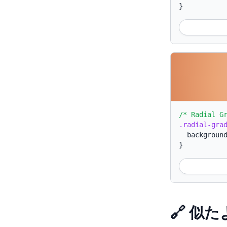
}
/* Radial G
.radial-gra
backgroun
}
🔗 似