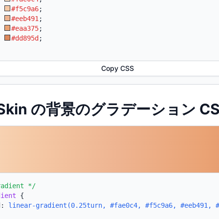
:
#f5c9a6
;
:
#eeb491
;
:
#eaa375
;
:
#dd895d
;
Copy CSS
ft Skin の背景のグラデーション C
radient */
dient
{
d:
linear-gradient(0.25turn, #fae0c4, #f5c9a6, #eeb491, 