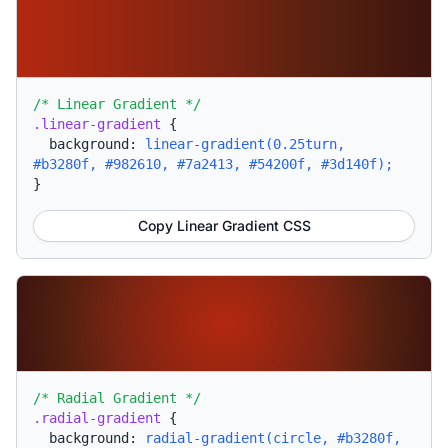
/* Linear Gradient */
.linear-gradient
{
background:
linear-gradient(0.25turn,
#b3280f, #982610, #7a2413, #54200f, #3d140f);
}
Copy Linear Gradient CSS
/* Radial Gradient */
.radial-gradient
{
background:
radial-gradient(circle, #b3280f,