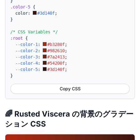
}
.color-5
{
  color: 
#3d140f
;
}
/* CSS Variables */
:root
{
--color-1
:
#b3280f
;
--color-2
:
#982610
;
--color-3
:
#7a2413
;
--color-4
:
#54200f
;
--color-5
:
#3d140f
;
}
Copy CSS
🌈 Rusted Viscera の背景のグラデー
ション CSS