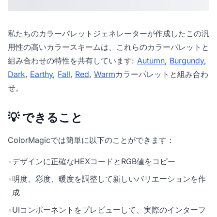
私たちの
カラーパレットジェネレーター
が作成したこの汎
用性の高いカラースキームは、これらのカラーパレットと
組み合わせの特性を共有しています:
Autumn
,
Burgundy
,
Dark
,
Earthy
,
Fall
,
Red
,
Warm
カラーパレットと組み合わ
せ。
💡 できること
ColorMagicでは簡単に以下のことができます：
•
デザインに正確なHEXコードとRGB値をコピー
•
明度、彩度、暖度を調整して新しいバリエーションを作
成
•
UIコンポーネントをプレビューして、実際のインターフ