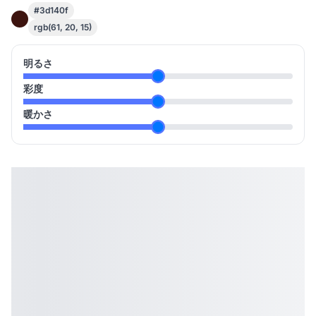
#3d140f
rgb(61, 20, 15)
明るさ
彩度
暖かさ