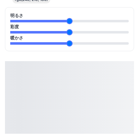
明るさ
彩度
暖かさ