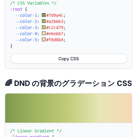
/* CSS Variables */
:root
{
--color-1
:
#7d9a4c
;
--color-2
:
#a2b663
;
--color-3
:
#c2cd79
;
--color-4
:
#e6e6b7
;
--color-5
:
#f8d8b4
;
}
Copy CSS
🌈 DND の背景のグラデーション CSS
/* Linear Gradient */