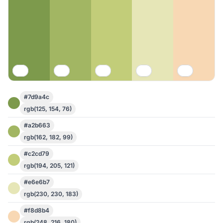
#7d9a4c
rgb(125, 154, 76)
#a2b663
rgb(162, 182, 99)
#c2cd79
rgb(194, 205, 121)
#e6e6b7
rgb(230, 230, 183)
#f8d8b4
rgb(248, 216, 180)