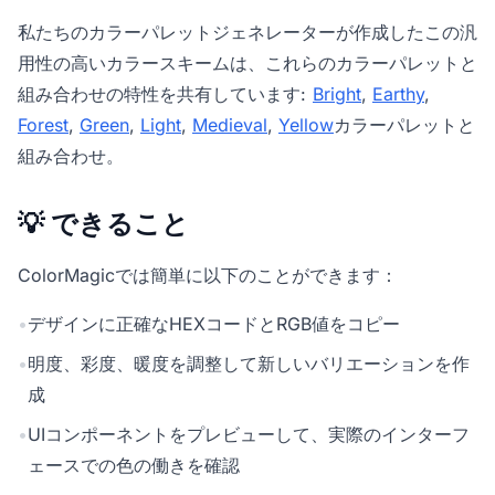
私たちの
カラーパレットジェネレーター
が作成したこの汎
用性の高いカラースキームは、これらのカラーパレットと
組み合わせの特性を共有しています:
Bright
,
Earthy
,
Forest
,
Green
,
Light
,
Medieval
,
Yellow
カラーパレットと
組み合わせ。
💡 できること
ColorMagicでは簡単に以下のことができます：
•
デザインに正確なHEXコードとRGB値をコピー
•
明度、彩度、暖度を調整して新しいバリエーションを作
成
•
UIコンポーネントをプレビューして、実際のインターフ
ェースでの色の働きを確認