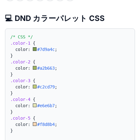
💻 DND カラーパレット CSS
/* CSS */
.color-1
{
  color: 
#7d9a4c
;
}
.color-2
{
  color: 
#a2b663
;
}
.color-3
{
  color: 
#c2cd79
;
}
.color-4
{
  color: 
#e6e6b7
;
}
.color-5
{
  color: 
#f8d8b4
;
}