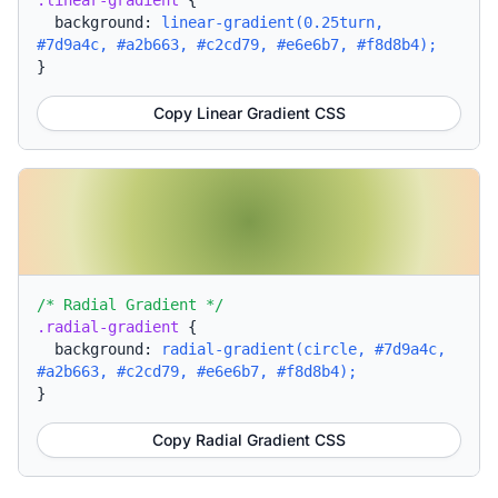
.linear-gradient
{
background:
linear-gradient(0.25turn,
#7d9a4c, #a2b663, #c2cd79, #e6e6b7, #f8d8b4);
}
Copy Linear Gradient CSS
/* Radial Gradient */
.radial-gradient
{
background:
radial-gradient(circle, #7d9a4c,
#a2b663, #c2cd79, #e6e6b7, #f8d8b4);
}
Copy Radial Gradient CSS