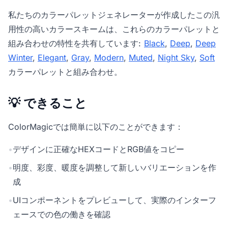
私たちの
カラーパレットジェネレーター
が作成したこの汎
用性の高いカラースキームは、これらのカラーパレットと
組み合わせの特性を共有しています:
Black
,
Deep
,
Deep
Winter
,
Elegant
,
Gray
,
Modern
,
Muted
,
Night Sky
,
Soft
カラーパレットと組み合わせ。
💡 できること
ColorMagicでは簡単に以下のことができます：
•
デザインに正確なHEXコードとRGB値をコピー
•
明度、彩度、暖度を調整して新しいバリエーションを作
成
•
UIコンポーネントをプレビューして、実際のインターフ
ェースでの色の働きを確認