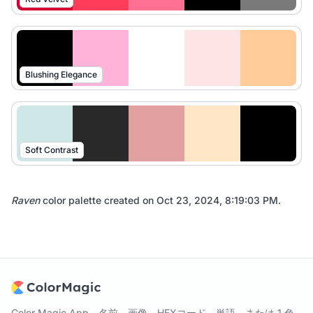
Blushing Elegance
Soft Contrast
Raven
color palette created on
Oct 23, 2024, 8:19:03 PM
.
Color Magic App - 名前、画像、HEXコード、単語、または 1 色