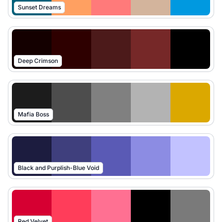
Sunset Dreams
Deep Crimson
Mafia Boss
Black and Purplish-Blue Void
Red Velvet