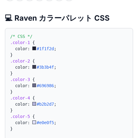
💻 Raven カラーパレット CSS
/* CSS */
.color-1
{
  color: 
#1f1f2d
;
}
.color-2
{
  color: 
#3b3b4f
;
}
.color-3
{
  color: 
#696986
;
}
.color-4
{
  color: 
#b2b2d7
;
}
.color-5
{
  color: 
#e0e0f5
;
}