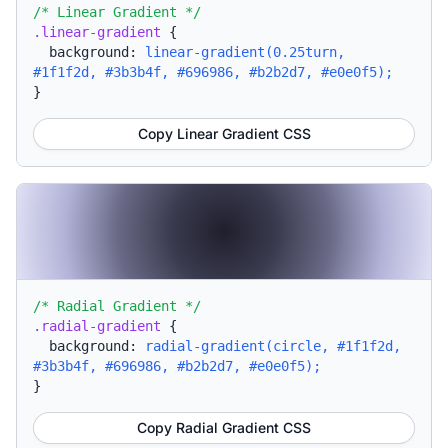
/* Linear Gradient */
.linear-gradient
{
background:
linear-gradient(0.25turn,
#1f1f2d, #3b3b4f, #696986, #b2b2d7, #e0e0f5);
}
Copy Linear Gradient CSS
/* Radial Gradient */
.radial-gradient
{
background:
radial-gradient(circle, #1f1f2d,
#3b3b4f, #696986, #b2b2d7, #e0e0f5);
}
Copy Radial Gradient CSS