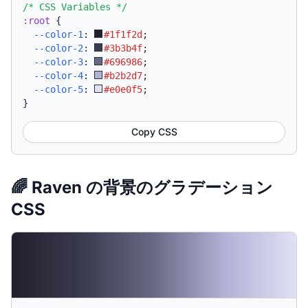
/* CSS Variables */
:root
{
--color-1
:
#1f1f2d
;
--color-2
:
#3b3b4f
;
--color-3
:
#696986
;
--color-4
:
#b2b2d7
;
--color-5
:
#e0e0f5
;
}
Copy CSS
🌈 Raven の背景のグラデーション
CSS