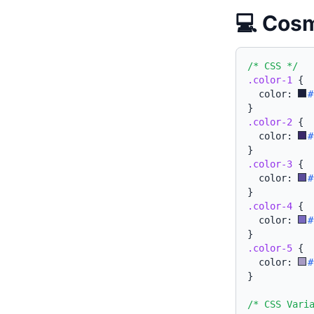
💻 Co
/* CSS */
.color-1
{
  color: 
#
}
.color-2
{
  color: 
#
}
.color-3
{
  color: 
#
}
.color-4
{
  color: 
#
}
.color-5
{
  color: 
#
}
/* CSS Vari