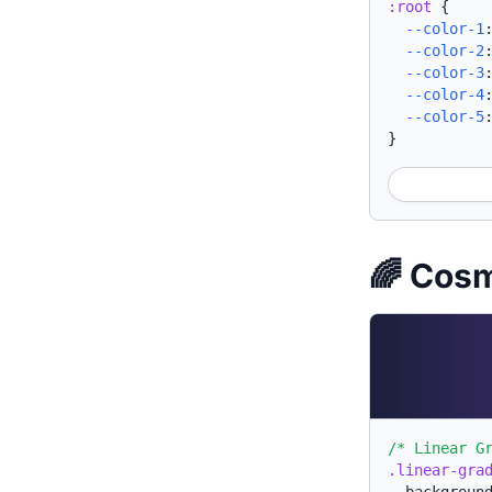
:root
{
--color-1
--color-2
--color-3
--color-4
--color-5
}
🌈 Co
/* Linear G
.linear-gra