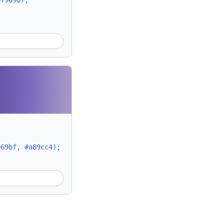
#7969bf,
969bf, #a89cc4);