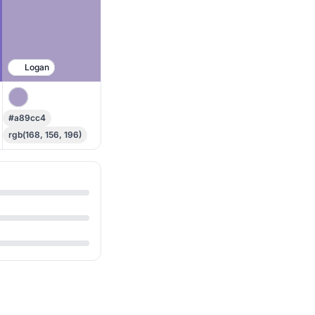
Logan
#a89cc4
rgb(168, 156, 196)