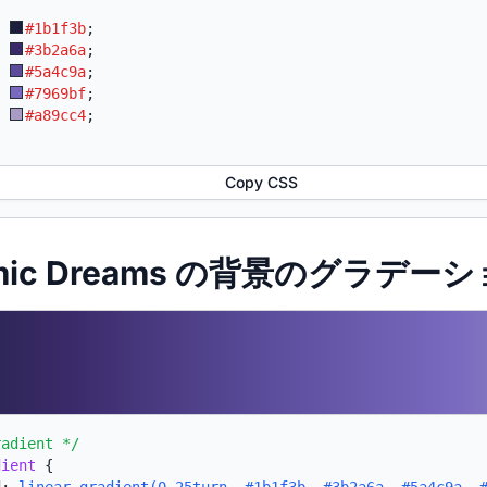
:
#1b1f3b
;
:
#3b2a6a
;
:
#5a4c9a
;
:
#7969bf
;
:
#a89cc4
;
Copy CSS
smic Dreams の背景のグラデーシ
radient */
dient
{