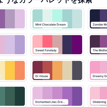
Mint Chocolate Dream
Zombie M
Sweet Forelady
The Moth
Dr House
Dreamy De
Enchanted Lilac Dreams
Glistening