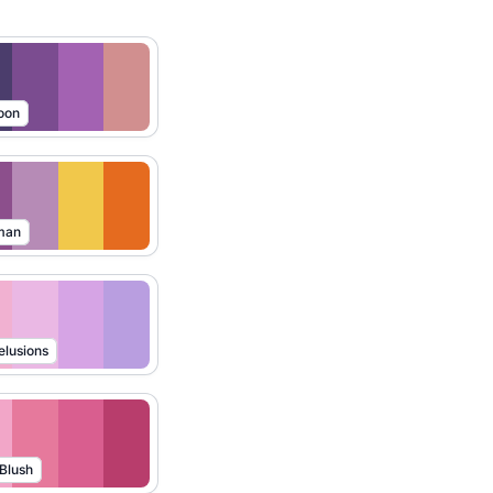
oon
man
lusions
 Blush