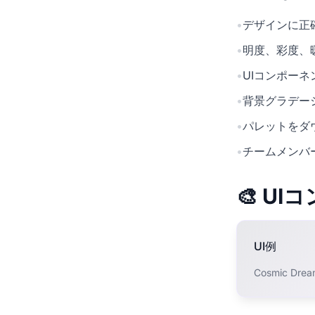
•
デザインに正確
•
明度、彩度、
•
UIコンポー
•
背景グラデー
•
パレットをダ
•
チームメンバ
🎨 U
UI例
Cosmic 