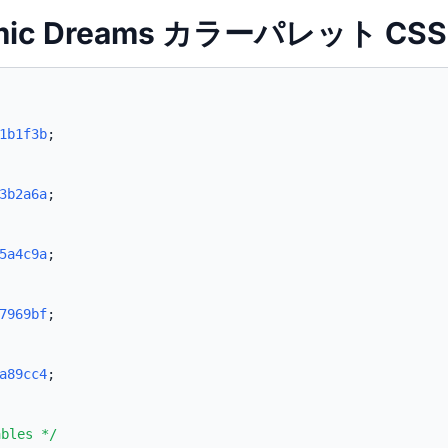
smic Dreams カラーパレット CSS
1b1f3b
;
3b2a6a
;
5a4c9a
;
7969bf
;
a89cc4
;
ables */