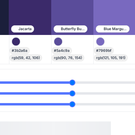
Jacarta
Butterfly Bush
Blue Marguerite
#3b2a6a
#5a4c9a
#7969bf
rgb(59, 42, 106)
rgb(90, 76, 154)
rgb(121, 105, 191)