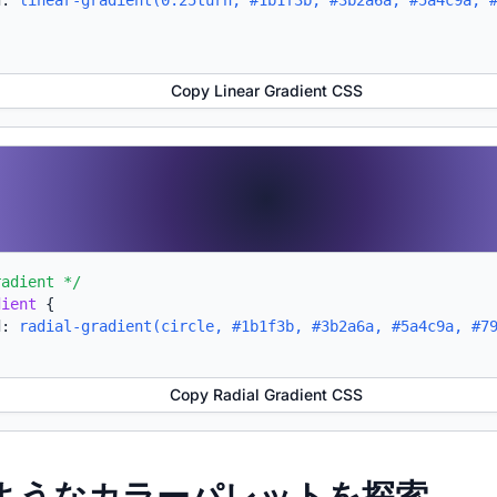
d:
linear-gradient(0.25turn, #1b1f3b, #3b2a6a, #5a4c9a, 
Copy Linear Gradient CSS
radient */
dient
{
d:
radial-gradient(circle, #1b1f3b, #3b2a6a, #5a4c9a, #7
Copy Radial Gradient CSS
たようなカラーパレットを探索