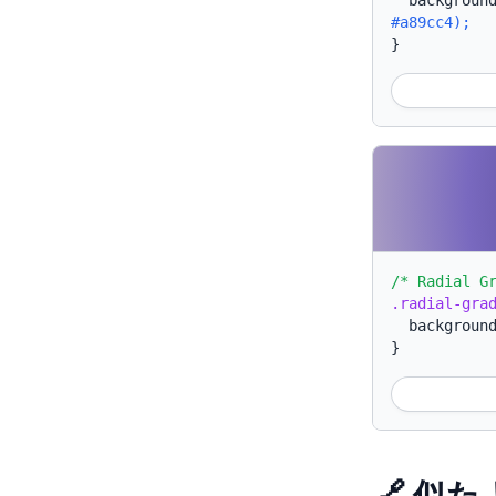
backgroun
#a89cc4);
}
/* Radial G
.radial-gra
backgroun
}
🔗 似