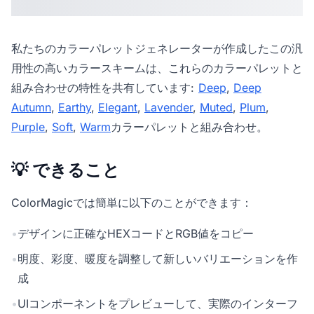
私たちの
カラーパレットジェネレーター
が作成したこの汎
用性の高いカラースキームは、これらのカラーパレットと
組み合わせの特性を共有しています:
Deep
,
Deep
Autumn
,
Earthy
,
Elegant
,
Lavender
,
Muted
,
Plum
,
Purple
,
Soft
,
Warm
カラーパレットと組み合わせ。
💡 できること
ColorMagicでは簡単に以下のことができます：
•
デザインに正確なHEXコードとRGB値をコピー
•
明度、彩度、暖度を調整して新しいバリエーションを作
成
•
UIコンポーネントをプレビューして、実際のインターフ