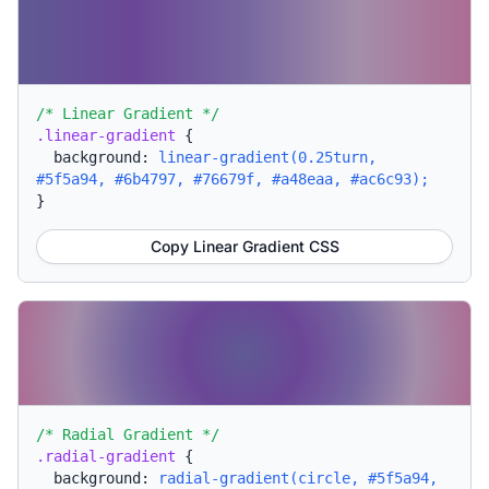
/* Linear Gradient */
.linear-gradient
{
background:
linear-gradient(0.25turn,
#5f5a94, #6b4797, #76679f, #a48eaa, #ac6c93);
}
Copy Linear Gradient CSS
/* Radial Gradient */
.radial-gradient
{
background:
radial-gradient(circle, #5f5a94,