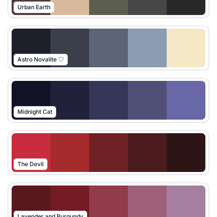
Urban Earth
Astro Novalite ♡
Midnight Cat
The Devil
Lavender and Burgundy