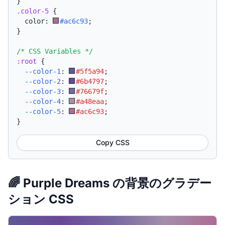
}
.color-5
{
  color: 
#ac6c93
;
}
/* CSS Variables */
:root
{
--color-1
:
#5f5a94
;
--color-2
:
#6b4797
;
--color-3
:
#76679f
;
--color-4
:
#a48eaa
;
--color-5
:
#ac6c93
;
}
Copy CSS
🌈 Purple Dreams の背景のグラデー
ション CSS