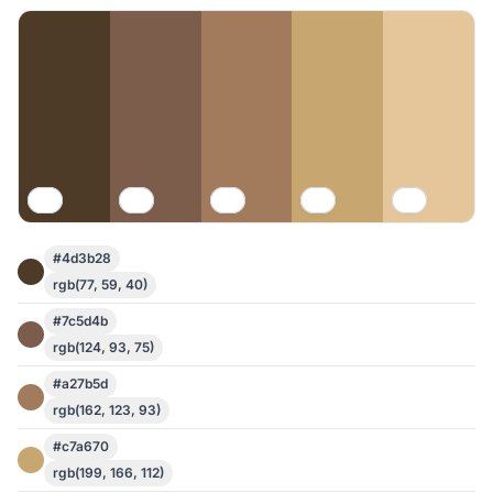
#4d3b28
rgb(77, 59, 40)
#7c5d4b
rgb(124, 93, 75)
#a27b5d
rgb(162, 123, 93)
#c7a670
rgb(199, 166, 112)