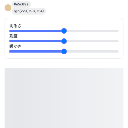
#e5c69a
rgb(229, 198, 154)
明るさ
彩度
暖かさ