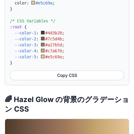
  color: 
#e5c69a
;
}
/* CSS Variables */
:root
{
--color-1
:
#4d3b28
;
--color-2
:
#7c5d4b
;
--color-3
:
#a27b5d
;
--color-4
:
#c7a670
;
--color-5
:
#e5c69a
;
}
Copy CSS
🌈 Hazel Glow の背景のグラデーショ
ン CSS