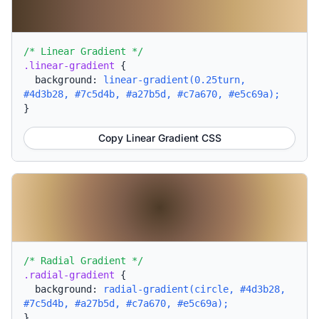
/* Linear Gradient */
.linear-gradient
{
background:
linear-gradient(0.25turn,
#4d3b28, #7c5d4b, #a27b5d, #c7a670, #e5c69a);
}
Copy Linear Gradient CSS
/* Radial Gradient */
.radial-gradient
{
background:
radial-gradient(circle, #4d3b28,
#7c5d4b, #a27b5d, #c7a670, #e5c69a);
}