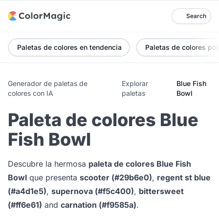
Search
Paletas de colores en tendencia
Paletas de colores po
Generador de paletas de
Explorar
Blue Fish
colores con IA
paletas
Bowl
Paleta de colores Blue
Fish Bowl
Descubre la hermosa
paleta de colores Blue Fish
Bowl
que presenta
scooter (#29b6e0)
,
regent st blue
(#a4d1e5)
,
supernova (#f5c400)
,
bittersweet
(#ff6e61)
and
carnation (#f9585a)
.