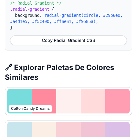
/* Radial Gradient */
.radial-gradient
{
background:
radial-gradient(circle, #29b6e0,
#a4d1e5, #f5c400, #ff6e61, #f9585a);
}
Copy Radial Gradient CSS
🔗 Explorar Paletas De Colores
Similares
Cotton Candy Dreams