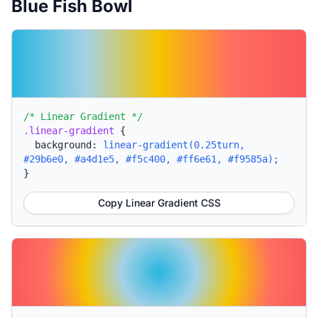
Blue Fish Bowl
/* Linear Gradient */
.linear-gradient
{
background:
linear-gradient(0.25turn,
#29b6e0, #a4d1e5, #f5c400, #ff6e61, #f9585a);
}
Copy Linear Gradient CSS