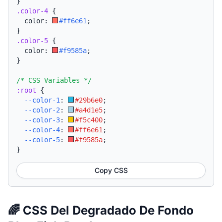
}
.color-4
{
  color: 
#ff6e61
;
}
.color-5
{
  color: 
#f9585a
;
}
/* CSS Variables */
:root
{
--color-1
:
#29b6e0
;
--color-2
:
#a4d1e5
;
--color-3
:
#f5c400
;
--color-4
:
#ff6e61
;
--color-5
:
#f9585a
;
}
Copy CSS
🌈 CSS Del Degradado De Fondo