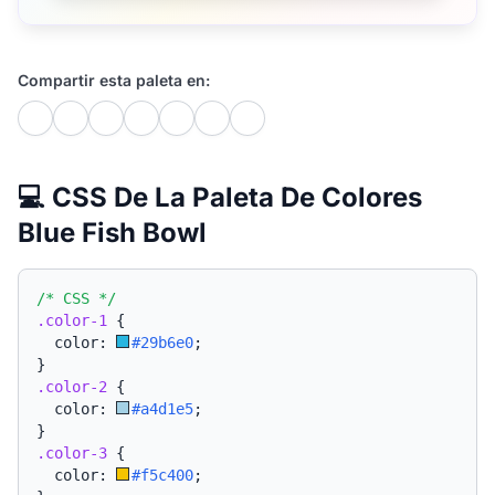
Compartir esta paleta en:
💻 CSS De La Paleta De Colores
Blue Fish Bowl
/* CSS */
.color-1
{
  color: 
#29b6e0
;
}
.color-2
{
  color: 
#a4d1e5
;
}
.color-3
{
  color: 
#f5c400
;