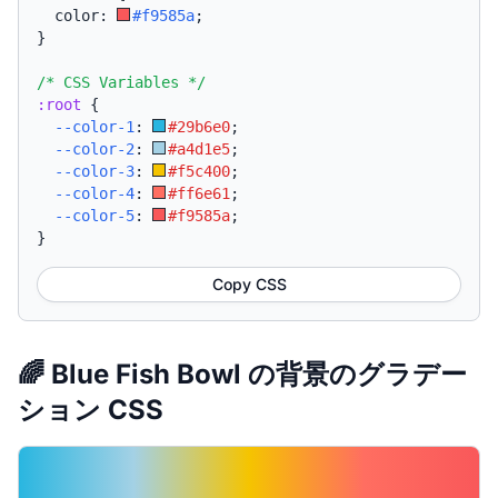
  color: 
#f9585a
;
}
/* CSS Variables */
:root
{
--color-1
:
#29b6e0
;
--color-2
:
#a4d1e5
;
--color-3
:
#f5c400
;
--color-4
:
#ff6e61
;
--color-5
:
#f9585a
;
}
Copy CSS
🌈 Blue Fish Bowl の背景のグラデー
ション CSS