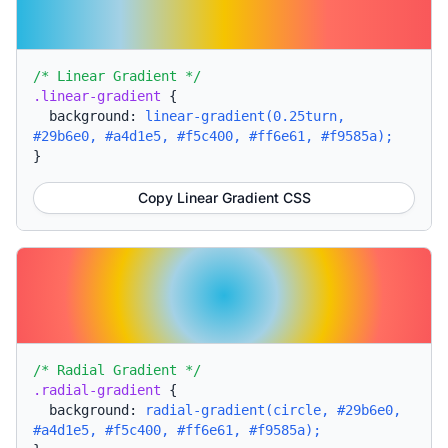
/* Linear Gradient */
.linear-gradient
{
background:
linear-gradient(0.25turn,
#29b6e0, #a4d1e5, #f5c400, #ff6e61, #f9585a);
}
Copy Linear Gradient CSS
/* Radial Gradient */
.radial-gradient
{
background:
radial-gradient(circle, #29b6e0,
#a4d1e5, #f5c400, #ff6e61, #f9585a);