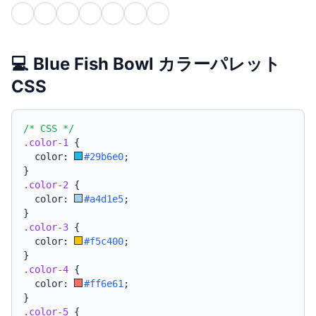
💻 Blue Fish Bowl カラーパレット
CSS
/* CSS */
.color-1
{
  color: 
#29b6e0
;
}
.color-2
{
  color: 
#a4d1e5
;
}
.color-3
{
  color: 
#f5c400
;
}
.color-4
{
  color: 
#ff6e61
;
}
.color-5
{