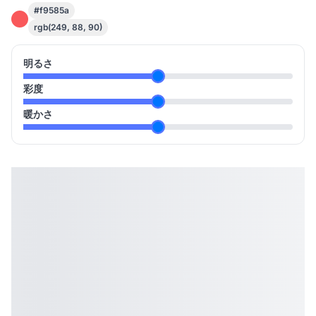
#f9585a
rgb(249, 88, 90)
明るさ
彩度
暖かさ