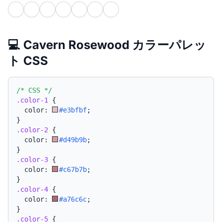
💻 Cavern Rosewood カラーパレッ
ト CSS
/* CSS */
.color-1
{
  color: 
#e3bfbf
;
}
.color-2
{
  color: 
#d49b9b
;
}
.color-3
{
  color: 
#c67b7b
;
}
.color-4
{
  color: 
#a76c6c
;
}
.color-5
{