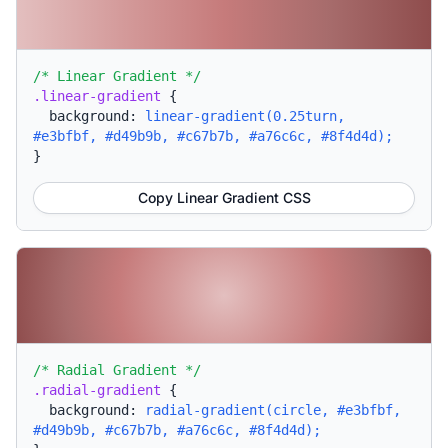
/* Linear Gradient */
.linear-gradient
{
background:
linear-gradient(0.25turn,
#e3bfbf, #d49b9b, #c67b7b, #a76c6c, #8f4d4d);
}
Copy Linear Gradient CSS
/* Radial Gradient */
.radial-gradient
{
background:
radial-gradient(circle, #e3bfbf,
#d49b9b, #c67b7b, #a76c6c, #8f4d4d);