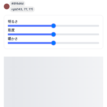
#8f4d4d
rgb(143, 77, 77)
明るさ
彩度
暖かさ