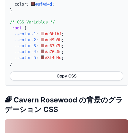
  color: 
#8f4d4d
;
}
/* CSS Variables */
:root
{
--color-1
:
#e3bfbf
;
--color-2
:
#d49b9b
;
--color-3
:
#c67b7b
;
--color-4
:
#a76c6c
;
--color-5
:
#8f4d4d
;
}
Copy CSS
🌈 Cavern Rosewood の背景のグラ
デーション CSS