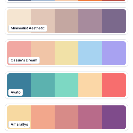
Minimalist Aesthetic
Cassie's Dream
Ayato
Amarallys