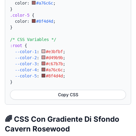
  color: 
#a76c6c
;
}
.color-5
{
  color: 
#8f4d4d
;
}
/* CSS Variables */
:root
{
--color-1
:
#e3bfbf
;
--color-2
:
#d49b9b
;
--color-3
:
#c67b7b
;
--color-4
:
#a76c6c
;
--color-5
:
#8f4d4d
;
}
Copy CSS
🌈 CSS Con Gradiente Di Sfondo
Cavern Rosewood