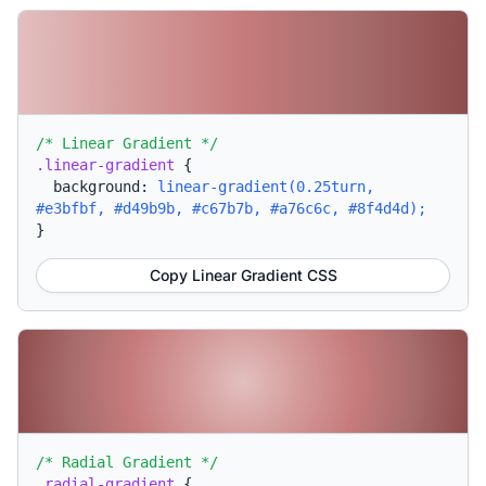
/* Linear Gradient */
.linear-gradient
{
background:
linear-gradient(0.25turn,
#e3bfbf, #d49b9b, #c67b7b, #a76c6c, #8f4d4d);
}
Copy Linear Gradient CSS
/* Radial Gradient */
.radial-gradient
{