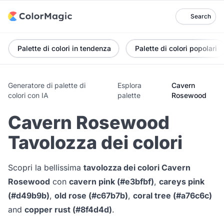
Search
Palette di colori in tendenza
Palette di colori popolari
Generatore di palette di
Esplora
Cavern
colori con IA
palette
Rosewood
Cavern Rosewood
Tavolozza dei colori
Scopri la bellissima
tavolozza dei colori Cavern
Rosewood
con
cavern pink (#e3bfbf)
,
careys pink
(#d49b9b)
,
old rose (#c67b7b)
,
coral tree (#a76c6c)
and
copper rust (#8f4d4d)
.