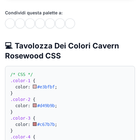
Condividi questa palette a:
💻 Tavolozza Dei Colori Cavern
Rosewood CSS
/* CSS */
.color-1
{
  color: 
#e3bfbf
;
}
.color-2
{
  color: 
#d49b9b
;
}
.color-3
{
  color: 
#c67b7b
;
}
.color-4
{