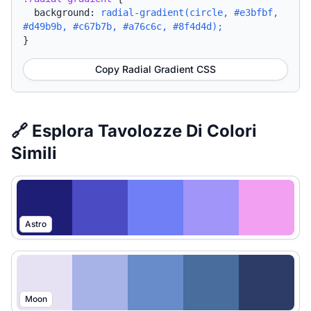
background:
radial-gradient(circle, #e3bfbf,
#d49b9b, #c67b7b, #a76c6c, #8f4d4d);
}
Copy Radial Gradient CSS
🔗 Esplora Tavolozze Di Colori
Simili
Astro
Moon