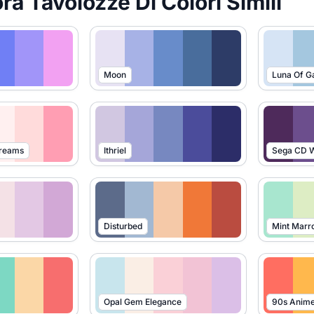
ra Tavolozze Di Colori Simili
Moon
Luna Of G
Dreams
Ithriel
Sega CD W
Disturbed
Mint Marr
Opal Gem Elegance
90s Anim