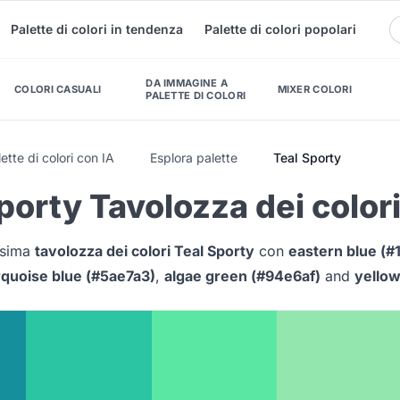
Palette di colori in tendenza
Palette di colori popolari
DA IMMAGINE A
COLORI CASUALI
MIXER COLORI
PALETTE DI COLORI
ette di colori con IA
Esplora palette
Teal Sporty
porty Tavolozza dei color
issima
tavolozza dei colori Teal Sporty
con
eastern blue (#
rquoise blue (#5ae7a3)
,
algae green (#94e6af)
and
yellow