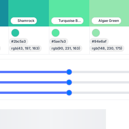
Shamrock
Turquoise Blue
Algae Green
#2bc5a3
#5ae7a3
#94e6af
rgb(43, 197, 163)
rgb(90, 231, 163)
rgb(148, 230, 175)