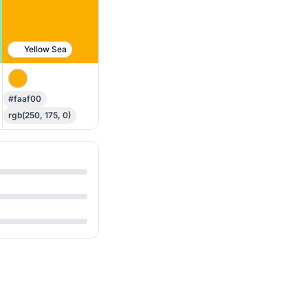
Yellow Sea
#faaf00
rgb(250, 175, 0)