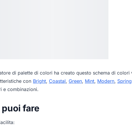
tore di palette di colori
ha creato questo schema di colori v
tteristiche con
Bright
,
Coastal
,
Green
,
Mint
,
Modern
,
Spring
ri e combinazioni.
 puoi fare
acilita: