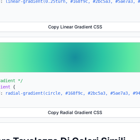
d:
linear-gradient(0.25turn, #168f9c, #2bc5a3, #5ae7a3, 
Copy Linear Gradient CSS
radient */
dient
{
d:
radial-gradient(circle, #168f9c, #2bc5a3, #5ae7a3, #9
Copy Radial Gradient CSS