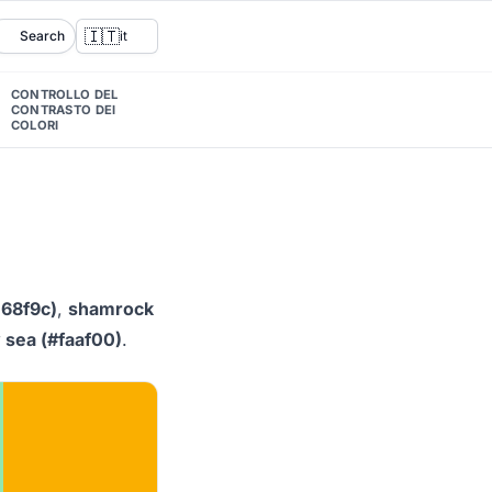
🇮🇹
Search
it
CONTROLLO DEL
CONTRASTO DEI
COLORI
i
168f9c)
,
shamrock
 sea (#faaf00)
.