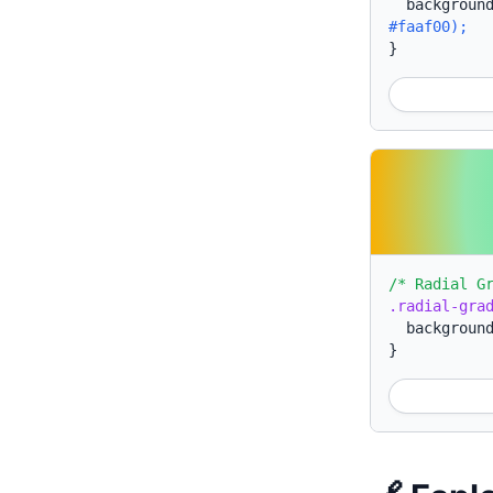
backgroun
#faaf00);
}
/* Radial G
.radial-gra
backgroun
}