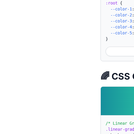
:root
{
--color-1
--color-2
--color-3
--color-4
--color-5
}
🌈 CSS 
/* Linear G
.linear-gra