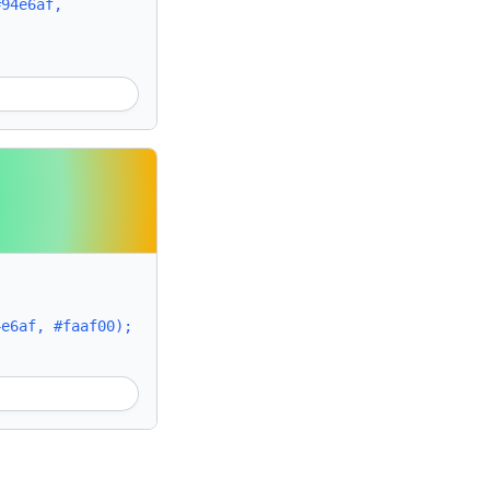
#94e6af,
4e6af, #faaf00);