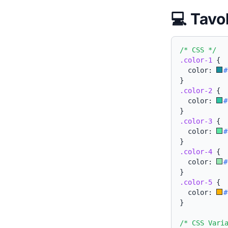
💻 Tavo
/* CSS */
.color-1
{
  color: 
#
}
.color-2
{
  color: 
#
}
.color-3
{
  color: 
#
}
.color-4
{
  color: 
#
}
.color-5
{
  color: 
#
}
/* CSS Vari