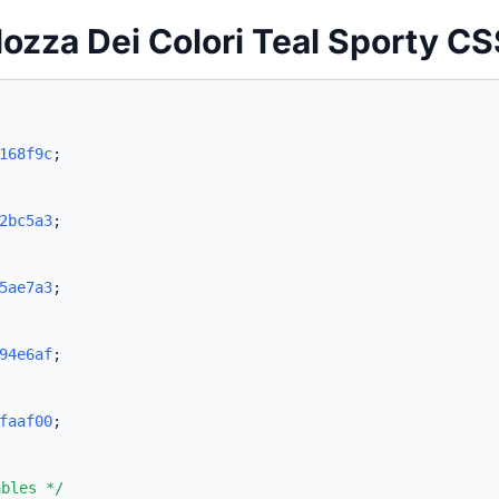
lozza Dei Colori Teal Sporty C
168f9c
;
2bc5a3
;
5ae7a3
;
94e6af
;
faaf00
;
ables */