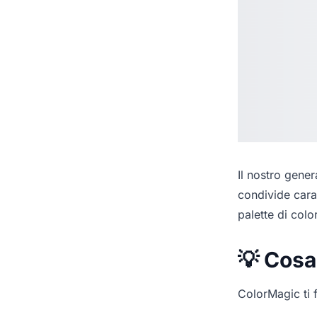
Il nostro
genera
condivide cara
palette di colo
💡 Cosa
ColorMagic ti f