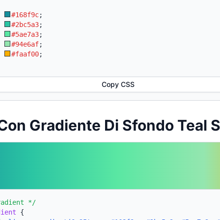
:
#168f9c
;
:
#2bc5a3
;
:
#5ae7a3
;
:
#94e6af
;
:
#faaf00
;
Copy CSS
Con Gradiente Di Sfondo Teal 
radient */
dient
{