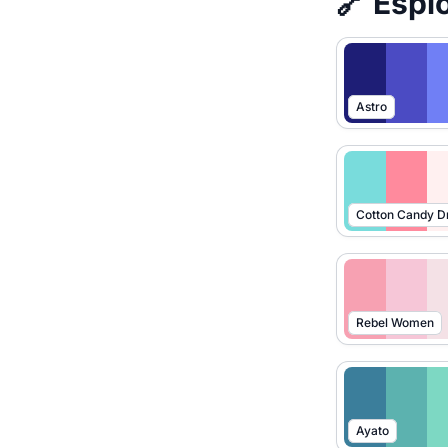
🔗 Esplo
Astro
Cotton Candy 
Rebel Women
Ayato