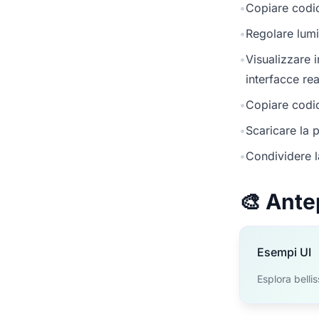
•
Copiare codic
•
Regolare lumi
•
Visualizzare 
interfacce rea
•
Copiare codic
•
Scaricare la p
•
Condividere l
🎨 Ante
Esempi UI
Esplora belli