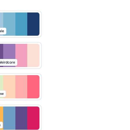
ale
eirdcore
ow
e