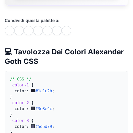
Condividi questa palette a:
💻 Tavolozza Dei Colori Alexander
Goth CSS
/* CSS */
.color-1
{
  color: 
#1c1c2b
;
}
.color-2
{
  color: 
#3e3e4c
;
}
.color-3
{
  color: 
#5d5d79
;
}