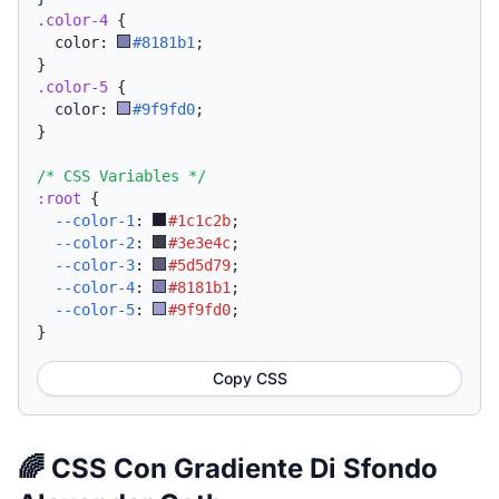
.color-4
{
  color: 
#8181b1
;
}
.color-5
{
  color: 
#9f9fd0
;
}
/* CSS Variables */
:root
{
--color-1
:
#1c1c2b
;
--color-2
:
#3e3e4c
;
--color-3
:
#5d5d79
;
--color-4
:
#8181b1
;
--color-5
:
#9f9fd0
;
}
Copy CSS
🌈 CSS Con Gradiente Di Sfondo