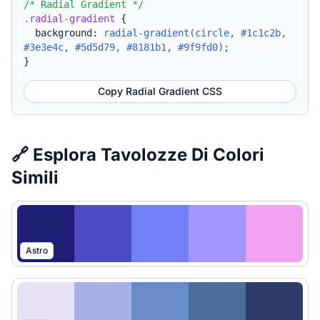
/* Radial Gradient */
.radial-gradient
{
background:
radial-gradient(circle, #1c1c2b,
#3e3e4c, #5d5d79, #8181b1, #9f9fd0);
}
Copy Radial Gradient CSS
🔗 Esplora Tavolozze Di Colori
Simili
Astro