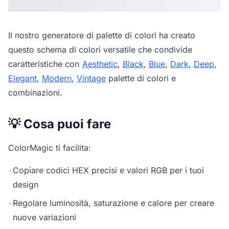
Il nostro
generatore di palette di colori
ha creato
questo schema di colori versatile che condivide
caratteristiche con
Aesthetic
,
Black
,
Blue
,
Dark
,
Deep
,
Elegant
,
Modern
,
Vintage
palette di colori e
combinazioni.
💡 Cosa puoi fare
ColorMagic ti facilita:
•
Copiare codici HEX precisi e valori RGB per i tuoi
design
•
Regolare luminosità, saturazione e calore per creare
nuove variazioni