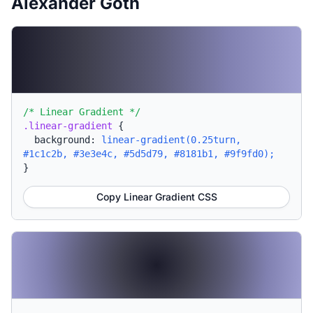
Alexander Goth
/* Linear Gradient */
.linear-gradient
{
background:
linear-gradient(0.25turn,
#1c1c2b, #3e3e4c, #5d5d79, #8181b1, #9f9fd0);
}
Copy Linear Gradient CSS