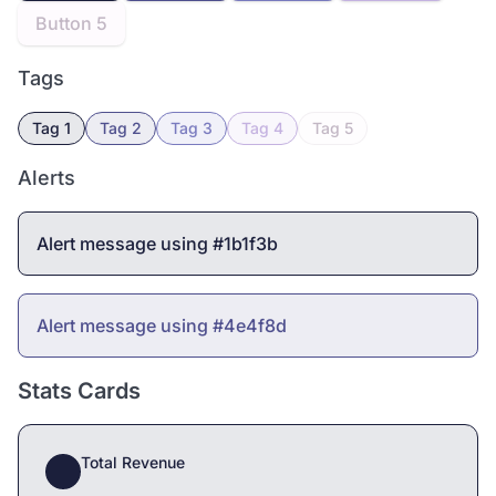
Button 5
Tags
Tag 1
Tag 2
Tag 3
Tag 4
Tag 5
Alerts
Alert message using #1b1f3b
Alert message using #4e4f8d
Stats Cards
Total Revenue