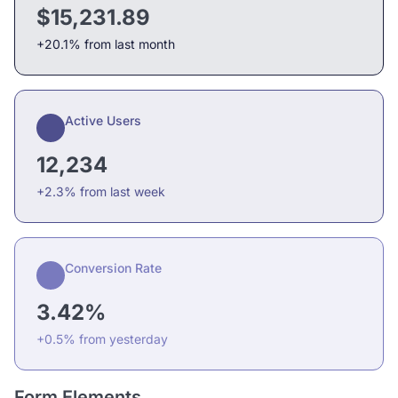
$15,231.89
+20.1% from last month
Active Users
12,234
+2.3% from last week
Conversion Rate
3.42%
+0.5% from yesterday
Form Elements