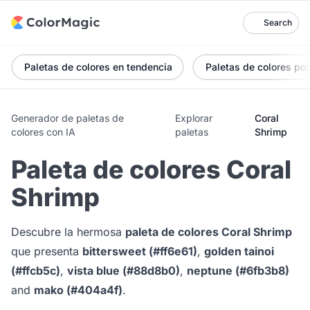
Search
Paletas de colores en tendencia
Paletas de colores po
Generador de paletas de
Explorar
Coral
colores con IA
paletas
Shrimp
Paleta de colores Coral
Shrimp
Descubre la hermosa
paleta de colores Coral Shrimp
que presenta
bittersweet (#ff6e61)
,
golden tainoi
(#ffcb5c)
,
vista blue (#88d8b0)
,
neptune (#6fb3b8)
and
mako (#404a4f)
.