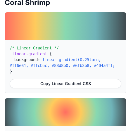
Coral Shrimp
/* Linear Gradient */
.linear-gradient
{
background:
linear-gradient(0.25turn,
#ff6e61, #ffcb5c, #88d8b0, #6fb3b8, #404a4f);
}
Copy Linear Gradient CSS