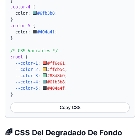
}
.color-4
{
  color: 
#6fb3b8
;
}
.color-5
{
  color: 
#404a4f
;
}
/* CSS Variables */
:root
{
--color-1
:
#ff6e61
;
--color-2
:
#ffcb5c
;
--color-3
:
#88d8b0
;
--color-4
:
#6fb3b8
;
--color-5
:
#404a4f
;
}
Copy CSS
🌈 CSS Del Degradado De Fondo