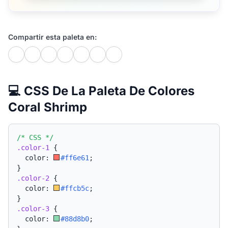
Compartir esta paleta en:
💻 CSS De La Paleta De Colores
Coral Shrimp
/* CSS */
.color-1
{
  color: 
#ff6e61
;
}
.color-2
{
  color: 
#ffcb5c
;
}
.color-3
{
  color: 
#88d8b0
;