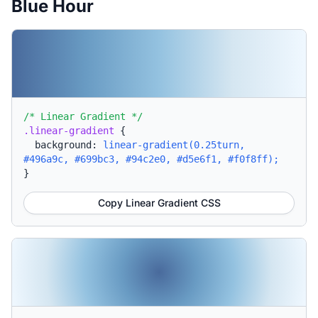
Blue Hour
/* Linear Gradient */
.linear-gradient
{
background:
linear-gradient(0.25turn,
#496a9c, #699bc3, #94c2e0, #d5e6f1, #f0f8ff);
}
Copy Linear Gradient CSS