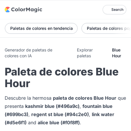
Search
Paletas de colores en tendencia
Paletas de colores po
Generador de paletas de
Explorar
Blue
colores con IA
paletas
Hour
Paleta de colores Blue
Hour
Descubre la hermosa
paleta de colores Blue Hour
que
presenta
kashmir blue (#496a9c)
,
fountain blue
(#699bc3)
,
regent st blue (#94c2e0)
,
link water
(#d5e6f1)
and
alice blue (#f0f8ff)
.