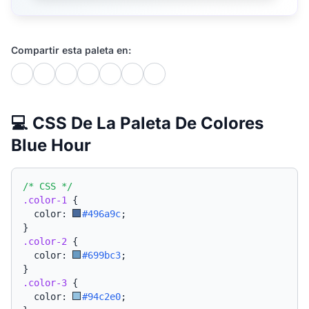
Compartir esta paleta en:
💻 CSS De La Paleta De Colores
Blue Hour
/* CSS */
.color-1
{
  color: 
#496a9c
;
}
.color-2
{
  color: 
#699bc3
;
}
.color-3
{
  color: 
#94c2e0
;