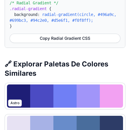
/* Radial Gradient */
.radial-gradient
{
background:
radial-gradient(circle, #496a9c,
#699bc3, #94c2e0, #d5e6f1, #f0f8ff);
}
Copy Radial Gradient CSS
🔗 Explorar Paletas De Colores
Similares
Astro