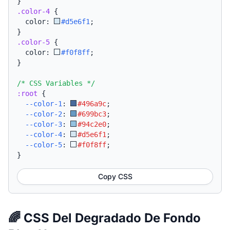
}
.color-4
{
  color: 
#d5e6f1
;
}
.color-5
{
  color: 
#f0f8ff
;
}
/* CSS Variables */
:root
{
--color-1
:
#496a9c
;
--color-2
:
#699bc3
;
--color-3
:
#94c2e0
;
--color-4
:
#d5e6f1
;
--color-5
:
#f0f8ff
;
}
Copy CSS
🌈 CSS Del Degradado De Fondo