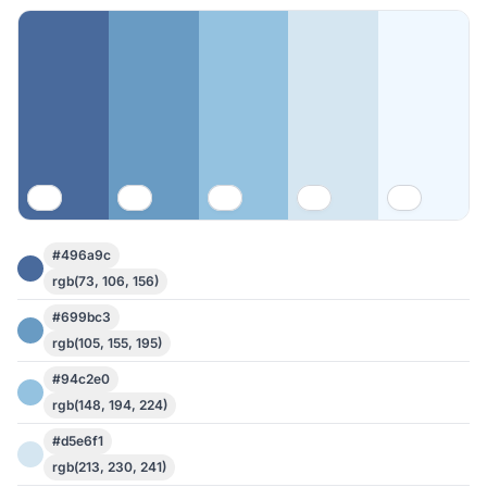
#496a9c
rgb(73, 106, 156)
#699bc3
rgb(105, 155, 195)
#94c2e0
rgb(148, 194, 224)
#d5e6f1
rgb(213, 230, 241)