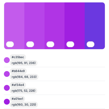
#c35bec
rgb(195, 91, 236)
#b844e9
rgb(184, 68, 233)
#af34e4
rgb(175, 52, 228)
#a01ee1
rgb(160, 30, 225)