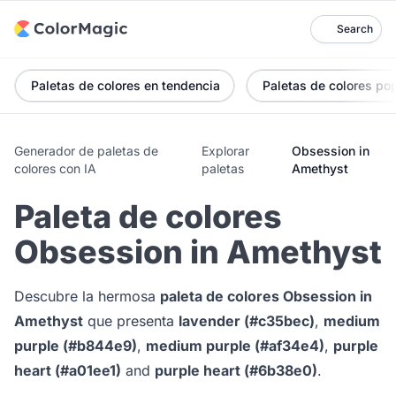
Search
Paletas de colores en tendencia
Paletas de colores po
Generador de paletas de
Explorar
Obsession in
colores con IA
paletas
Amethyst
Paleta de colores
Obsession in Amethyst
Descubre la hermosa
paleta de colores Obsession in
Amethyst
que presenta
lavender (#c35bec)
,
medium
purple (#b844e9)
,
medium purple (#af34e4)
,
purple
heart (#a01ee1)
and
purple heart (#6b38e0)
.