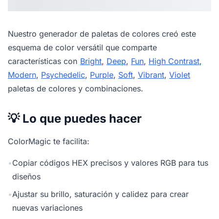
Nuestro
generador de paletas de colores
creó este
esquema de color versátil que comparte
características con
Bright
,
Deep
,
Fun
,
High Contrast
,
Modern
,
Psychedelic
,
Purple
,
Soft
,
Vibrant
,
Violet
paletas de colores y combinaciones.
💡 Lo que puedes hacer
ColorMagic te facilita:
•
Copiar códigos HEX precisos y valores RGB para tus
diseños
•
Ajustar su brillo, saturación y calidez para crear
nuevas variaciones