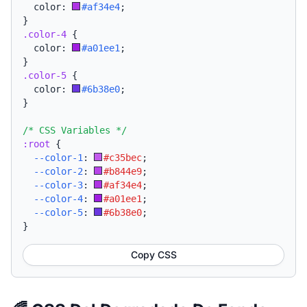
  color: 
#af34e4
;
}
.color-4
{
  color: 
#a01ee1
;
}
.color-5
{
  color: 
#6b38e0
;
}
/* CSS Variables */
:root
{
--color-1
:
#c35bec
;
--color-2
:
#b844e9
;
--color-3
:
#af34e4
;
--color-4
:
#a01ee1
;
--color-5
:
#6b38e0
;
}
Copy CSS