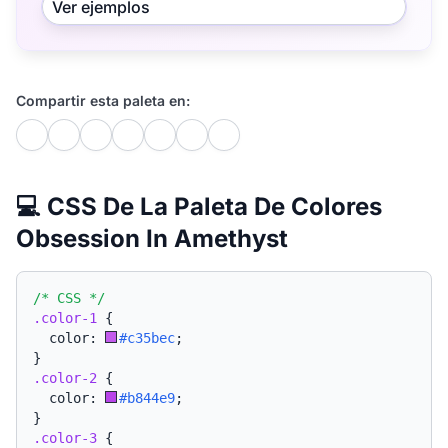
Ver ejemplos
Compartir esta paleta en:
💻 CSS De La Paleta De Colores
Obsession In Amethyst
/* CSS */
.color-1
{
  color: 
#c35bec
;
}
.color-2
{
  color: 
#b844e9
;
}
.color-3
{