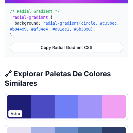
/* Radial Gradient */
.radial-gradient
{
background:
radial-gradient(circle, #c35bec,
#b844e9, #af34e4, #a01ee1, #6b38e0);
}
Copy Radial Gradient CSS
🔗 Explorar Paletas De Colores
Similares
Astro