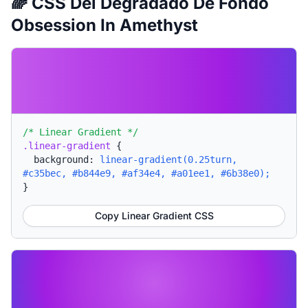
🌈 CSS Del Degradado De Fondo
Obsession In Amethyst
/* Linear Gradient */
.linear-gradient
{
background:
linear-gradient(0.25turn,
#c35bec, #b844e9, #af34e4, #a01ee1, #6b38e0);
}
Copy Linear Gradient CSS