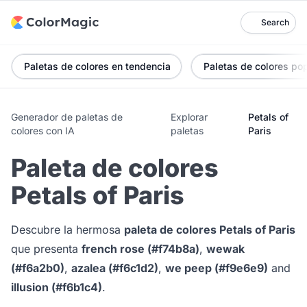
Search
Paletas de colores en tendencia
Paletas de colores po
Generador de paletas de
Explorar
Petals of
colores con IA
paletas
Paris
Paleta de colores
Petals of Paris
Descubre la hermosa
paleta de colores Petals of Paris
que presenta
french rose (#f74b8a)
,
wewak
(#f6a2b0)
,
azalea (#f6c1d2)
,
we peep (#f9e6e9)
and
illusion (#f6b1c4)
.