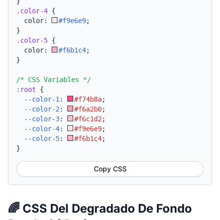
}
.color-4
{
  color: 
#f9e6e9
;
}
.color-5
{
  color: 
#f6b1c4
;
}
/* CSS Variables */
:root
{
--color-1
:
#f74b8a
;
--color-2
:
#f6a2b0
;
--color-3
:
#f6c1d2
;
--color-4
:
#f9e6e9
;
--color-5
:
#f6b1c4
;
}
Copy CSS
🌈 CSS Del Degradado De Fondo