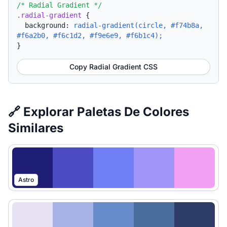
/* Radial Gradient */
.radial-gradient
{
background:
radial-gradient(circle, #f74b8a,
#f6a2b0, #f6c1d2, #f9e6e9, #f6b1c4);
}
Copy Radial Gradient CSS
🔗 Explorar Paletas De Colores
Similares
Astro