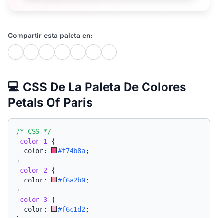
Compartir esta paleta en:
💻 CSS De La Paleta De Colores
Petals Of Paris
/* CSS */
.color-1
{
  color: 
#f74b8a
;
}
.color-2
{
  color: 
#f6a2b0
;
}
.color-3
{
  color: 
#f6c1d2
;