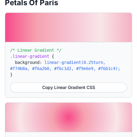
Petals Of Paris
/* Linear Gradient */
.linear-gradient
{
background:
linear-gradient(0.25turn,
#f74b8a, #f6a2b0, #f6c1d2, #f9e6e9, #f6b1c4);
}
Copy Linear Gradient CSS