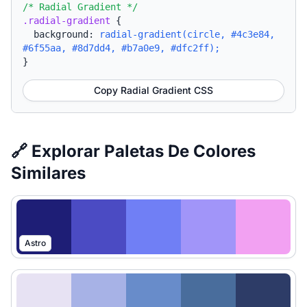
/* Radial Gradient */
.radial-gradient
{
background:
radial-gradient(circle, #4c3e84,
#6f55aa, #8d7dd4, #b7a0e9, #dfc2ff);
}
Copy Radial Gradient CSS
🔗 Explorar Paletas De Colores
Similares
Astro