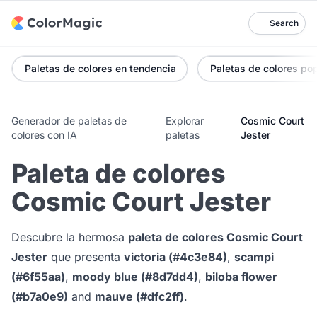
Search
Paletas de colores en tendencia
Paletas de colores po
Generador de paletas de
Explorar
Cosmic Court
colores con IA
paletas
Jester
Paleta de colores
Cosmic Court Jester
Descubre la hermosa
paleta de colores Cosmic Court
Jester
que presenta
victoria (#4c3e84)
,
scampi
(#6f55aa)
,
moody blue (#8d7dd4)
,
biloba flower
(#b7a0e9)
and
mauve (#dfc2ff)
.