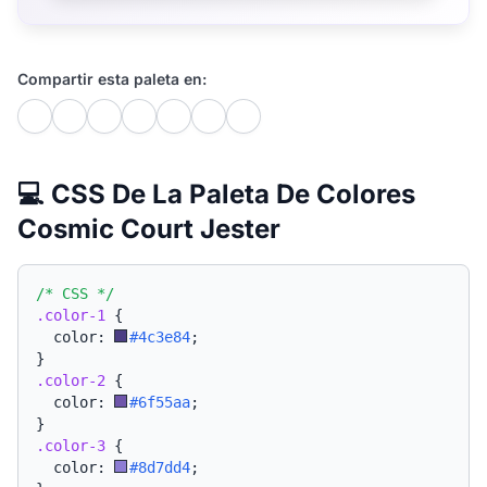
Compartir esta paleta en:
💻 CSS De La Paleta De Colores
Cosmic Court Jester
/* CSS */
.color-1
{
  color: 
#4c3e84
;
}
.color-2
{
  color: 
#6f55aa
;
}
.color-3
{
  color: 
#8d7dd4
;