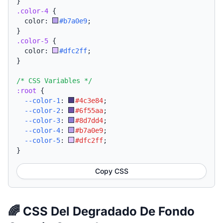
}
.color-4
{
  color: 
#b7a0e9
;
}
.color-5
{
  color: 
#dfc2ff
;
}
/* CSS Variables */
:root
{
--color-1
:
#4c3e84
;
--color-2
:
#6f55aa
;
--color-3
:
#8d7dd4
;
--color-4
:
#b7a0e9
;
--color-5
:
#dfc2ff
;
}
Copy CSS
🌈 CSS Del Degradado De Fondo