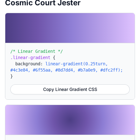
Cosmic Court Jester
/* Linear Gradient */
.linear-gradient
{
background:
linear-gradient(0.25turn,
#4c3e84, #6f55aa, #8d7dd4, #b7a0e9, #dfc2ff);
}
Copy Linear Gradient CSS