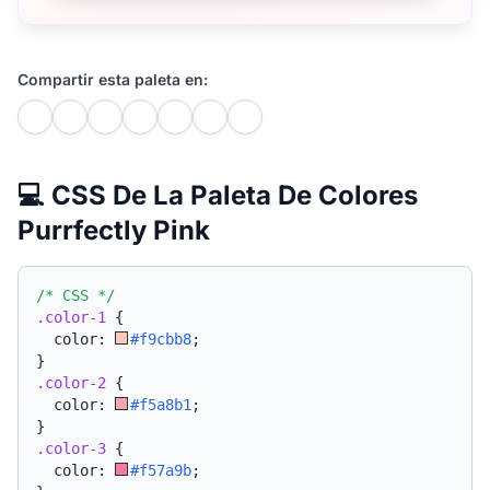
Compartir esta paleta en:
💻 CSS De La Paleta De Colores
Purrfectly Pink
/* CSS */
.color-1
{
  color: 
#f9cbb8
;
}
.color-2
{
  color: 
#f5a8b1
;
}
.color-3
{
  color: 
#f57a9b
;