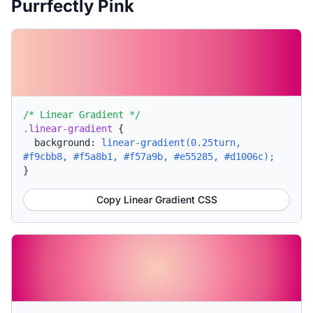
Purrfectly Pink
/* Linear Gradient */
.linear-gradient
{
background:
linear-gradient(0.25turn,
#f9cbb8, #f5a8b1, #f57a9b, #e55285, #d1006c);
}
Copy Linear Gradient CSS