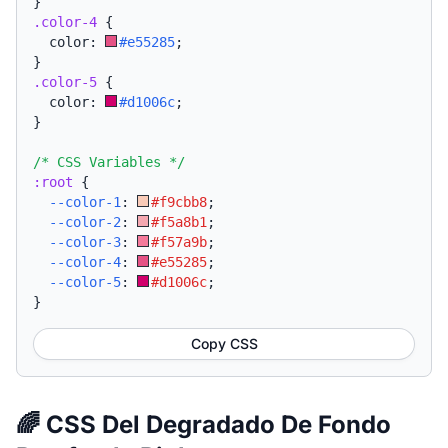
}
.color-4
{
  color: 
#e55285
;
}
.color-5
{
  color: 
#d1006c
;
}
/* CSS Variables */
:root
{
--color-1
:
#f9cbb8
;
--color-2
:
#f5a8b1
;
--color-3
:
#f57a9b
;
--color-4
:
#e55285
;
--color-5
:
#d1006c
;
}
Copy CSS
🌈 CSS Del Degradado De Fondo