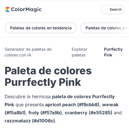
Search
Paletas de colores en tendencia
Paletas de colores po
Generador de paletas de
Explorar
Purrfectly
colores con IA
paletas
Pink
Paleta de colores
Purrfectly Pink
Descubre la hermosa
paleta de colores Purrfectly
Pink
que presenta
apricot peach (#f9cbb8)
,
wewak
(#f5a8b1)
,
froly (#f57a9b)
,
cranberry (#e55285)
and
razzmatazz (#d1006c)
.