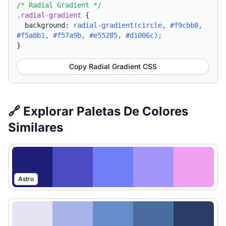
/* Radial Gradient */
.radial-gradient
{
background:
radial-gradient(circle, #f9cbb8,
#f5a8b1, #f57a9b, #e55285, #d1006c);
}
Copy Radial Gradient CSS
🔗 Explorar Paletas De Colores
Similares
Astro