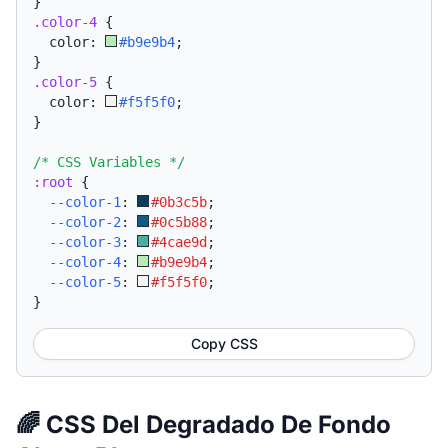
}
.color-4
{
  color: 
#b9e9b4
;
}
.color-5
{
  color: 
#f5f5f0
;
}
/* CSS Variables */
:root
{
--color-1
:
#0b3c5b
;
--color-2
:
#0c5b88
;
--color-3
:
#4cae9d
;
--color-4
:
#b9e9b4
;
--color-5
:
#f5f5f0
;
}
Copy CSS
🌈 CSS Del Degradado De Fondo