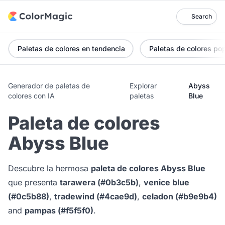
Search
Paletas de colores en tendencia
Paletas de colores po
Generador de paletas de
Explorar
Abyss
colores con IA
paletas
Blue
Paleta de colores
Abyss Blue
Descubre la hermosa
paleta de colores Abyss Blue
que presenta
tarawera (#0b3c5b)
,
venice blue
(#0c5b88)
,
tradewind (#4cae9d)
,
celadon (#b9e9b4)
and
pampas (#f5f5f0)
.