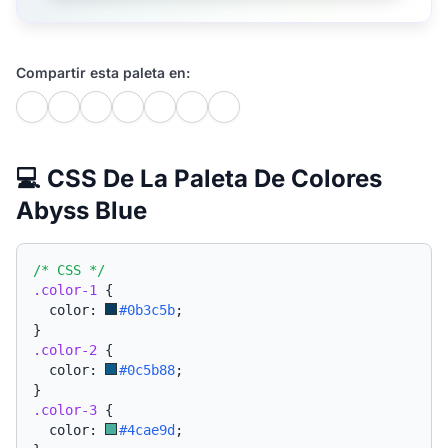
Compartir esta paleta en:
💻 CSS De La Paleta De Colores
Abyss Blue
/* CSS */
.color-1
{
  color: 
#0b3c5b
;
}
.color-2
{
  color: 
#0c5b88
;
}
.color-3
{
  color: 
#4cae9d
;