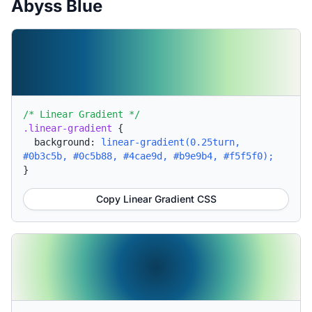
Abyss Blue
/* Linear Gradient */
.linear-gradient
{
background:
linear-gradient(0.25turn,
#0b3c5b, #0c5b88, #4cae9d, #b9e9b4, #f5f5f0);
}
Copy Linear Gradient CSS