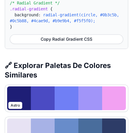
/* Radial Gradient */
.radial-gradient
{
background:
radial-gradient(circle, #0b3c5b,
#0c5b88, #4cae9d, #b9e9b4, #f5f5f0);
}
Copy Radial Gradient CSS
🔗 Explorar Paletas De Colores
Similares
Astro