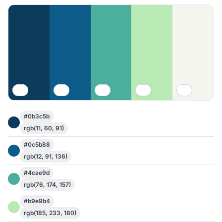
#0b3c5b
rgb(11, 60, 91)
#0c5b88
rgb(12, 91, 136)
#4cae9d
rgb(76, 174, 157)
#b9e9b4
rgb(185, 233, 180)