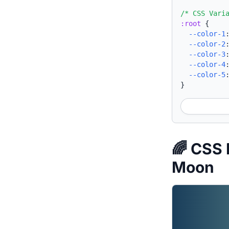
/* CSS Vari
:root
{
--color-1
--color-2
--color-3
--color-4
--color-5
}
🌈 CSS 
Moon