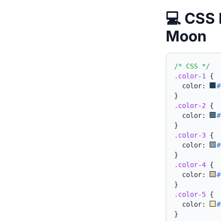
💻 CSS 
Moon
/* CSS */
.color-1
{
  color: 
#
}
.color-2
{
  color: 
#
}
.color-3
{
  color: 
#
}
.color-4
{
  color: 
#
}
.color-5
{
  color: 
#
}