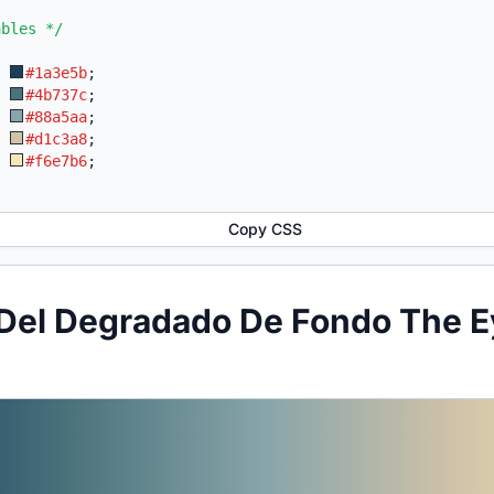
ables */
:
#1a3e5b
;
:
#4b737c
;
:
#88a5aa
;
:
#d1c3a8
;
:
#f6e7b6
;
Copy CSS
Del Degradado De Fondo The E