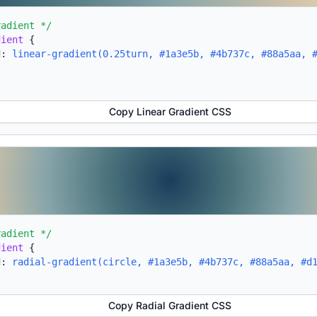
radient */
dient
{
d:
linear-gradient(0.25turn, #1a3e5b, #4b737c, #88a5aa, 
Copy Linear Gradient CSS
radient */
dient
{
d:
radial-gradient(circle, #1a3e5b, #4b737c, #88a5aa, #d
Copy Radial Gradient CSS