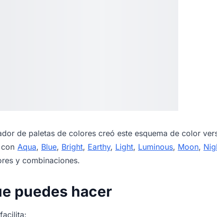
dor de paletas de colores
creó este esquema de color vers
s con
Aqua
,
Blue
,
Bright
,
Earthy
,
Light
,
Luminous
,
Moon
,
Nig
ores y combinaciones.
ue puedes hacer
acilita: