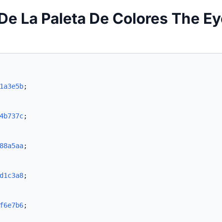
De La Paleta De Colores The E
1a3e5b
;
4b737c
;
88a5aa
;
d1c3a8
;
f6e7b6
;