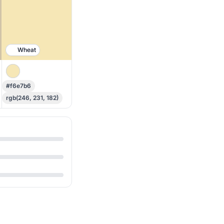
Wheat
#f6e7b6
rgb(246, 231, 182)