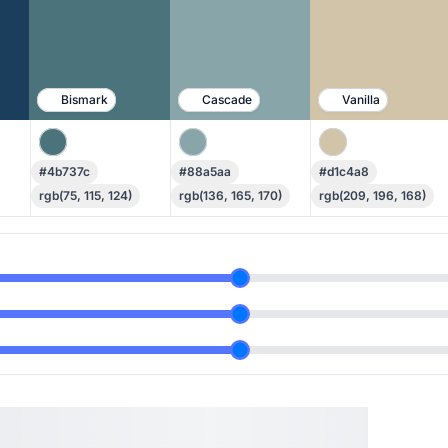
Bismark
Cascade
Vanilla
#4b737c
#88a5aa
#d1c4a8
rgb(75, 115, 124)
rgb(136, 165, 170)
rgb(209, 196, 168)