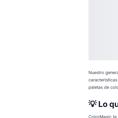
Nuestro
genera
característica
paletas de col
💡 Lo q
ColorMagic te f