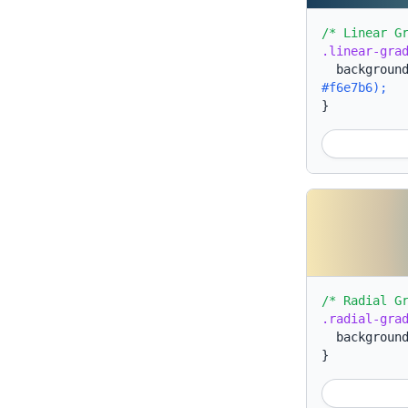
/* Linear G
.linear-gra
backgroun
#f6e7b6);
}
/* Radial G
.radial-gra
backgroun
}