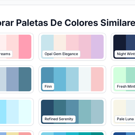
orar Paletas De Colores Similar
Dreams
Opal Gem Elegance
Night Wint
Finn
Fresh Mint
Refined Serenity
Pale Luna