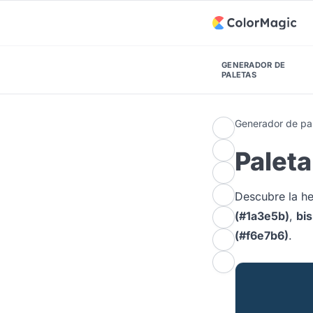
GENERADOR DE
PALETAS
Generador de pal
Paleta
Descubre la 
(#1a3e5b)
,
bi
(#f6e7b6)
.