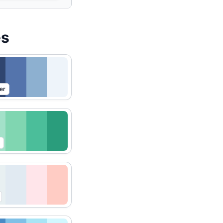
es
er