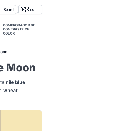
🇪🇸
Search
es
COMPROBADOR DE
CONTRASTE DE
COLOR
Moon
he Moon
nta
nile blue
d
wheat