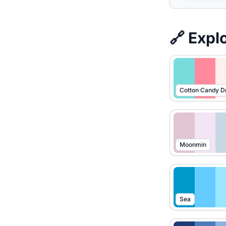
🔗 Expl
Cotton Candy 
Moonmin
Sea