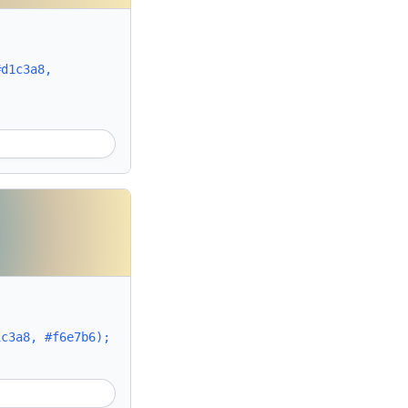
#d1c3a8,
1c3a8, #f6e7b6);