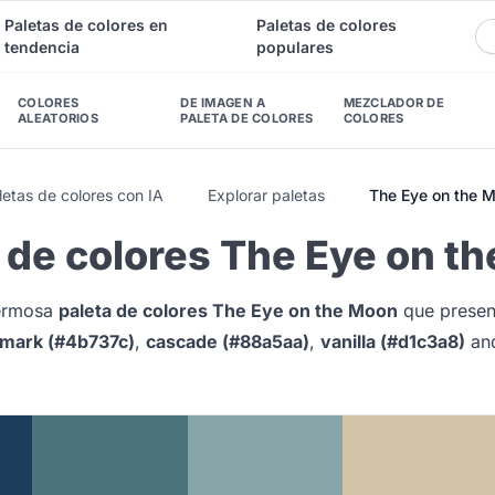
Paletas de colores en
Paletas de colores
tendencia
populares
COLORES
DE IMAGEN A
MEZCLADOR DE
ALEATORIOS
PALETA DE COLORES
COLORES
etas de colores con IA
Explorar paletas
The Eye on the 
 de colores The Eye on t
hermosa
paleta de colores The Eye on the Moon
que prese
smark (#4b737c)
,
cascade (#88a5aa)
,
vanilla (#d1c3a8)
an