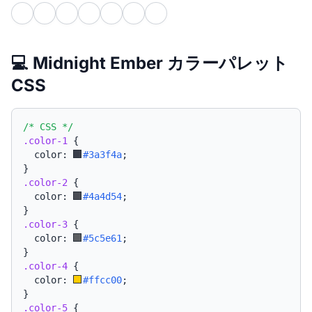
💻 Midnight Ember カラーパレット
CSS
/* CSS */
.color-1
{
  color: 
#3a3f4a
;
}
.color-2
{
  color: 
#4a4d54
;
}
.color-3
{
  color: 
#5c5e61
;
}
.color-4
{
  color: 
#ffcc00
;
}
.color-5
{