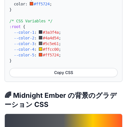
  color: 
#ff5724
;
}
/* CSS Variables */
:root
{
--color-1
:
#3a3f4a
;
--color-2
:
#4a4d54
;
--color-3
:
#5c5e61
;
--color-4
:
#ffcc00
;
--color-5
:
#ff5724
;
}
Copy CSS
🌈 Midnight Ember の背景のグラデ
ーション CSS