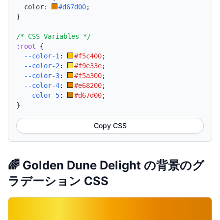
  color: 
#d67d00
;
}
/* CSS Variables */
:root
{
--color-1
:
#f5c400
;
--color-2
:
#f9e33e
;
--color-3
:
#f5a300
;
--color-4
:
#e68200
;
--color-5
:
#d67d00
;
}
Copy CSS
🌈 Golden Dune Delight の背景のグ
ラデーション CSS