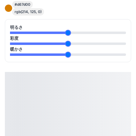
#d67d00
rgb(214, 125, 0)
明るさ
彩度
暖かさ