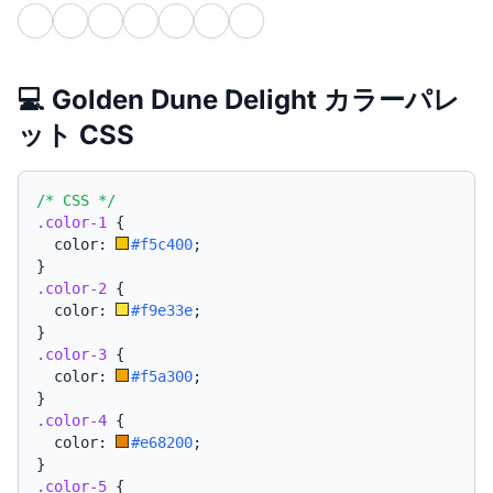
💻 Golden Dune Delight カラーパレ
ット CSS
/* CSS */
.color-1
{
  color: 
#f5c400
;
}
.color-2
{
  color: 
#f9e33e
;
}
.color-3
{
  color: 
#f5a300
;
}
.color-4
{
  color: 
#e68200
;
}
.color-5
{