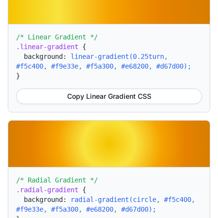
/* Linear Gradient */
.linear-gradient
{
background:
linear-gradient(0.25turn,
#f5c400, #f9e33e, #f5a300, #e68200, #d67d00);
}
Copy Linear Gradient CSS
/* Radial Gradient */
.radial-gradient
{
background:
radial-gradient(circle, #f5c400,
#f9e33e, #f5a300, #e68200, #d67d00);