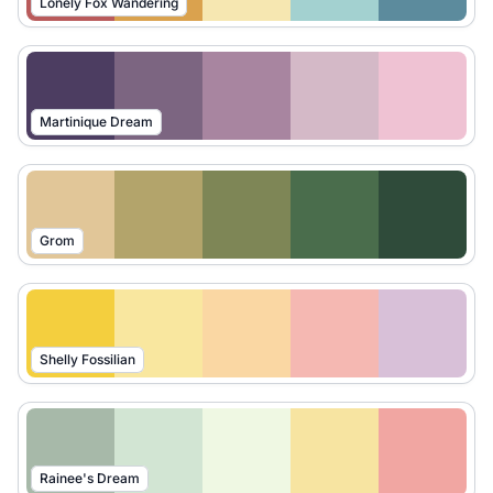
Lonely Fox Wandering
Martinique Dream
Grom
Shelly Fossilian
Rainee's Dream