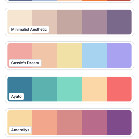
Minimalist Aesthetic
Cassie's Dream
Ayato
Amarallys