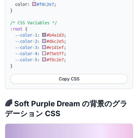
  color: 
#f0c2e7
;
}
/* CSS Variables */
:root
{
--color-1
:
#b4a1d3
;
--color-2
:
#d6c2e5
;
--color-3
:
#e1d1ef
;
--color-4
:
#f5e5ff
;
--color-5
:
#f0c2e7
;
}
Copy CSS
🌈 Soft Purple Dream の背景のグラ
デーション CSS