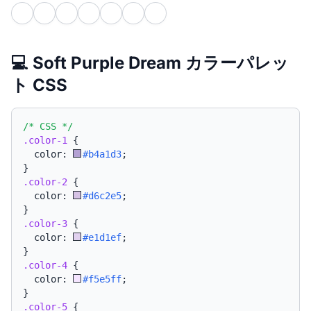
💻 Soft Purple Dream カラーパレッ
ト CSS
/* CSS */
.color-1
{
  color: 
#b4a1d3
;
}
.color-2
{
  color: 
#d6c2e5
;
}
.color-3
{
  color: 
#e1d1ef
;
}
.color-4
{
  color: 
#f5e5ff
;
}
.color-5
{