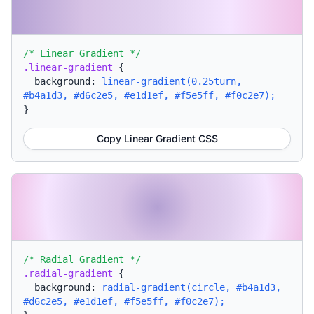
/* Linear Gradient */
.linear-gradient
{
background:
linear-gradient(0.25turn,
#b4a1d3, #d6c2e5, #e1d1ef, #f5e5ff, #f0c2e7);
}
Copy Linear Gradient CSS
/* Radial Gradient */
.radial-gradient
{
background:
radial-gradient(circle, #b4a1d3,
#d6c2e5, #e1d1ef, #f5e5ff, #f0c2e7);