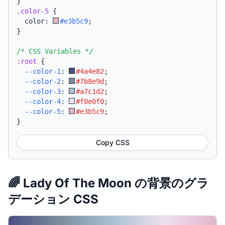
}
.color-5
{
  color: 
#e3b5c9
;
}
/* CSS Variables */
:root
{
--color-1
:
#4a4e82
;
--color-2
:
#7b8e9d
;
--color-3
:
#a7c1d2
;
--color-4
:
#f0e0f0
;
--color-5
:
#e3b5c9
;
}
Copy CSS
🌈 Lady Of The Moon の背景のグラ
デーション CSS