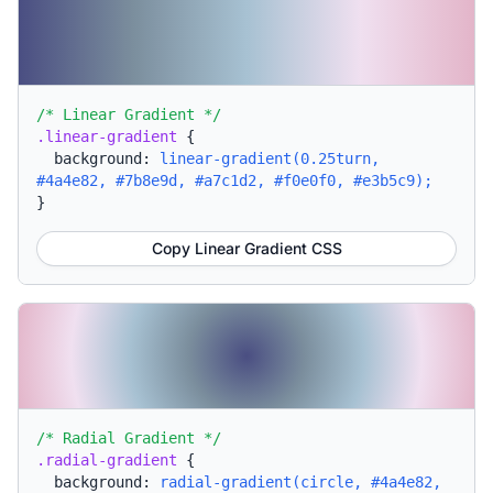
/* Linear Gradient */
.linear-gradient
{
background:
linear-gradient(0.25turn,
#4a4e82, #7b8e9d, #a7c1d2, #f0e0f0, #e3b5c9);
}
Copy Linear Gradient CSS
/* Radial Gradient */
.radial-gradient
{
background:
radial-gradient(circle, #4a4e82,