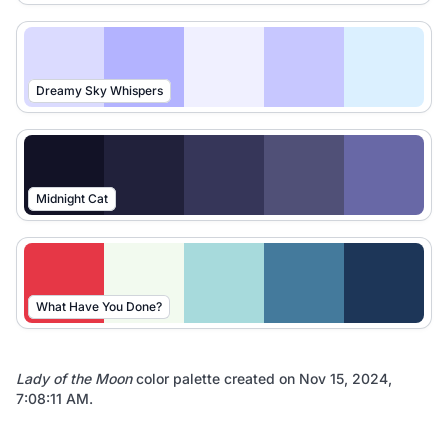
Dreamy Sky Whispers
Midnight Cat
What Have You Done?
Lady of the Moon
color palette created on
Nov 15, 2024,
7:08:11 AM
.