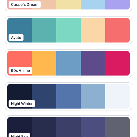
Cassie's Dream
Ayato
90s Anime
Night Winter
Night Sky