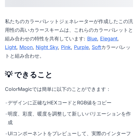
私たちの
カラーパレットジェネレーター
が作成したこの汎
用性の高いカラースキームは、これらのカラーパレットと
組み合わせの特性を共有しています:
Blue
,
Elegant
,
Light
,
Moon
,
Night Sky
,
Pink
,
Purple
,
Soft
カラーパレッ
トと組み合わせ。
💡 できること
ColorMagicでは簡単に以下のことができます：
•
デザインに正確なHEXコードとRGB値をコピー
•
明度、彩度、暖度を調整して新しいバリエーションを作
成
•
UIコンポーネントをプレビューして、実際のインターフ