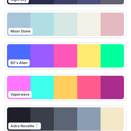
Moon Stone
80's Alien
Vaporwave
Astro Novalite ♡