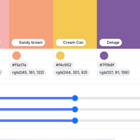
Sandy brown
Cream Can
Deluge
#f5a17a
#f4c952
#7f5b9f
)
rgb(245, 161, 122)
rgb(244, 201, 82)
rgb(127, 91, 159)