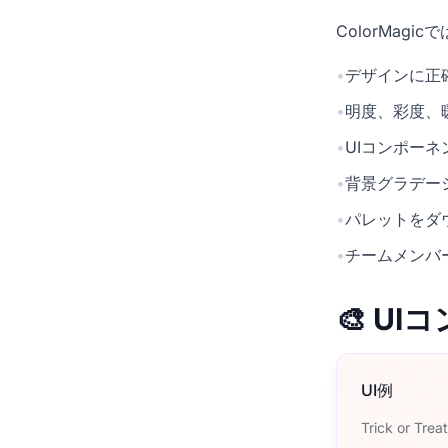
ColorMag
•
デザインに正確
•
明度、彩度、
•
UIコンポー
•
背景グラデー
•
パレットをダ
•
チームメンバ
🎨 U
UI例
Trick or