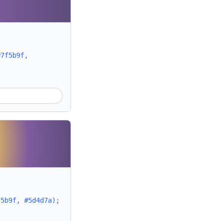
#7f5b9f,
f5b9f, #5d4d7a);