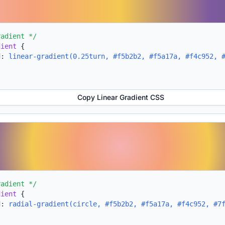
radient */
dient
{
d:
linear-gradient(0.25turn, #f5b2b2, #f5a17a, #f4c952, 
Copy Linear Gradient CSS
radient */
dient
{
d:
radial-gradient(circle, #f5b2b2, #f5a17a, #f4c952, #7