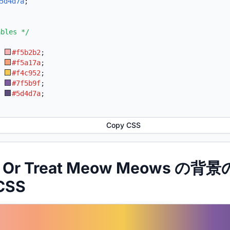
5d4d7a
;
ables */
:
#f5b2b2
;
:
#f5a17a
;
:
#f4c952
;
:
#7f5b9f
;
:
#5d4d7a
;
Copy CSS
ick Or Treat Meow Meows 
CSS