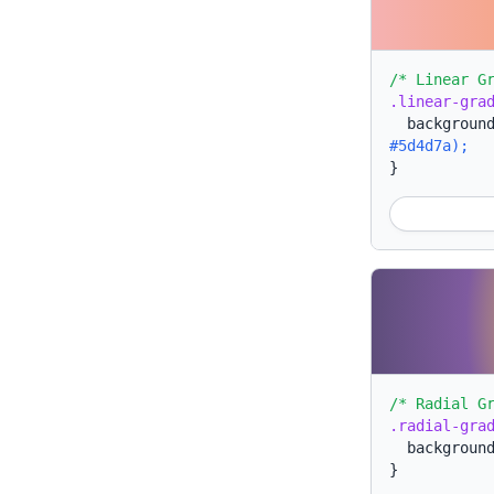
/* Linear G
.linear-gra
backgroun
#5d4d7a);
}
/* Radial G
.radial-gra
backgroun
}