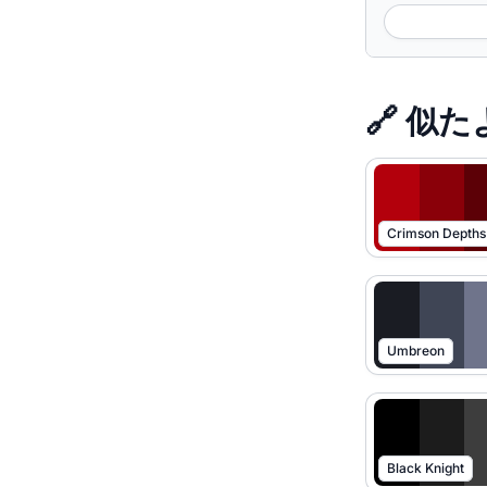
🔗 似
Crimson Depths
Umbreon
Black Knight