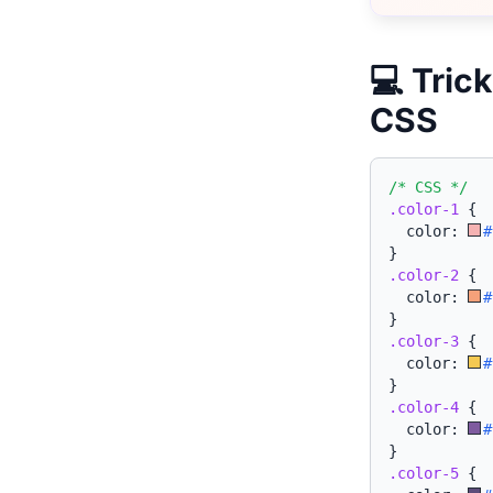
💻 Tri
CSS
/* CSS */
.color-1
{
  color: 
#
}
.color-2
{
  color: 
#
}
.color-3
{
  color: 
#
}
.color-4
{
  color: 
#
}
.color-5
{