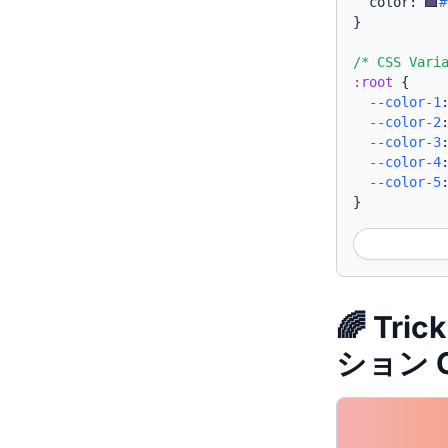
  color: 
#
}
/* CSS Vari
:root
{
--color-1
--color-2
--color-3
--color-4
--color-5
}
🌈 Tr
ション 