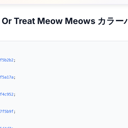
ck Or Treat Meow Meows カ
f5b2b2
;
f5a17a
;
f4c952
;
7f5b9f
;