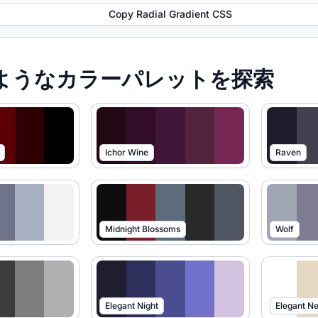
Copy Radial Gradient CSS
たようなカラーパレットを探索
Ichor Wine
Raven
Midnight Blossoms
Wolf
Elegant Night
Elegant Ne