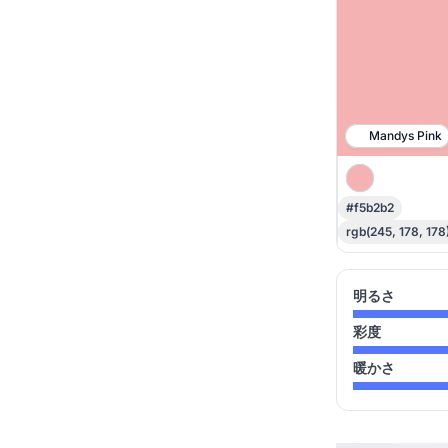
Mandys Pink
#f5b2b2
rgb(245, 178, 178
明るさ
彩度
暖かさ