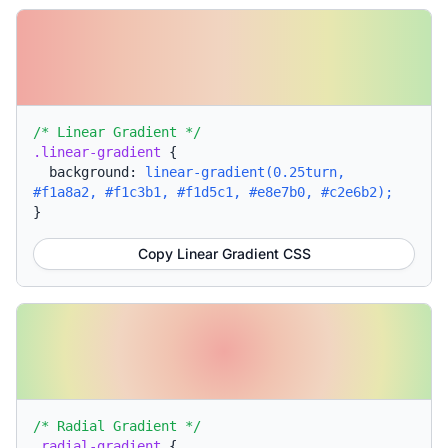
/* Linear Gradient */
.linear-gradient
{
background:
linear-gradient(0.25turn,
#f1a8a2, #f1c3b1, #f1d5c1, #e8e7b0, #c2e6b2);
}
Copy Linear Gradient CSS
/* Radial Gradient */
.radial-gradient
{