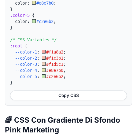
  color: 
#e8e7b0
;
}
.color-5
{
  color: 
#c2e6b2
;
}
/* CSS Variables */
:root
{
--color-1
:
#f1a8a2
;
--color-2
:
#f1c3b1
;
--color-3
:
#f1d5c1
;
--color-4
:
#e8e7b0
;
--color-5
:
#c2e6b2
;
}
Copy CSS
🌈 CSS Con Gradiente Di Sfondo
Pink Marketing