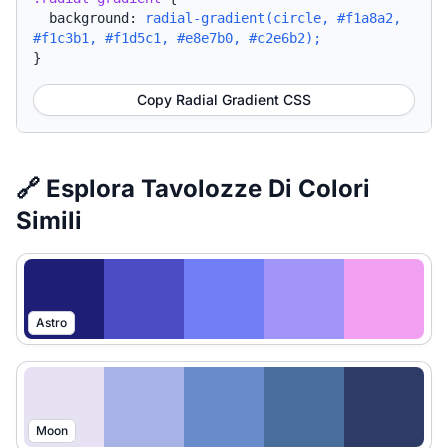
background:
radial-gradient(circle, #f1a8a2,
#f1c3b1, #f1d5c1, #e8e7b0, #c2e6b2);
}
Copy Radial Gradient CSS
🔗 Esplora Tavolozze Di Colori
Simili
Astro
Moon