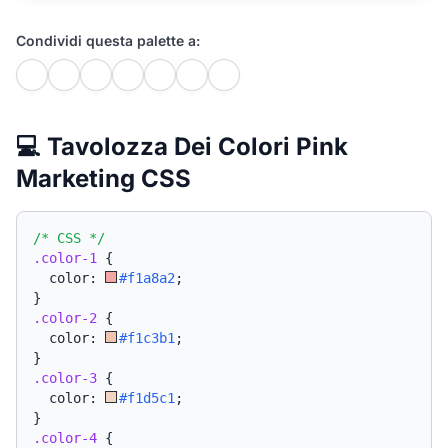
Condividi questa palette a:
💻 Tavolozza Dei Colori Pink
Marketing CSS
/* CSS */
.color-1
{
  color: 
#f1a8a2
;
}
.color-2
{
  color: 
#f1c3b1
;
}
.color-3
{
  color: 
#f1d5c1
;
}
.color-4
{