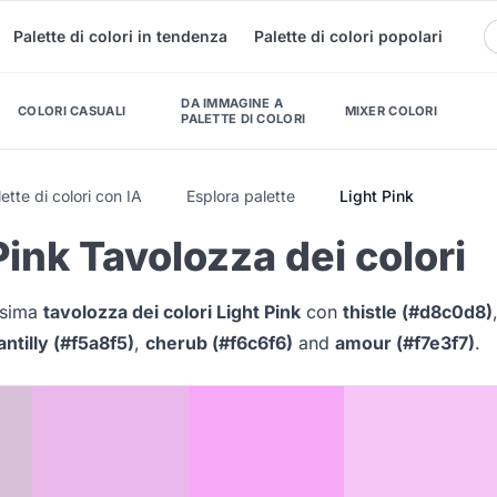
Palette di colori in tendenza
Palette di colori popolari
DA IMMAGINE A
COLORI CASUALI
MIXER COLORI
PALETTE DI COLORI
ette di colori con IA
Esplora palette
Light Pink
Pink Tavolozza dei colori
issima
tavolozza dei colori Light Pink
con
thistle (#d8c0d8)
antilly (#f5a8f5)
,
cherub (#f6c6f6)
and
amour (#f7e3f7)
.