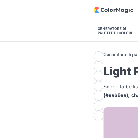
GENERATORE DI
PALETTE DI COLORI
Generatore di pal
Light 
Scopri la bell
(#eab8ea)
,
ch