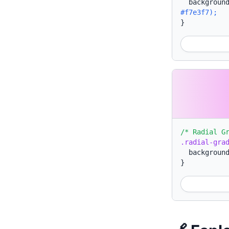
backgroun
#f7e3f7);
}
/* Radial G
.radial-gra
backgroun
}