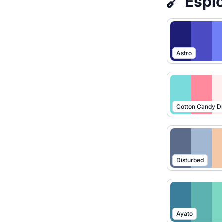
🔗 Esplo
Astro
Cotton Candy 
Disturbed
Ayato