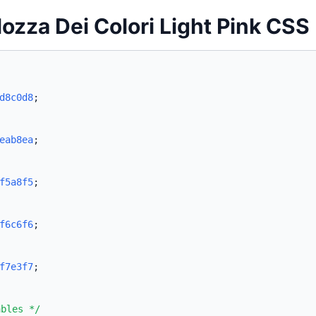
lozza Dei Colori Light Pink CSS
d8c0d8
;
eab8ea
;
f5a8f5
;
f6c6f6
;
f7e3f7
;
ables */