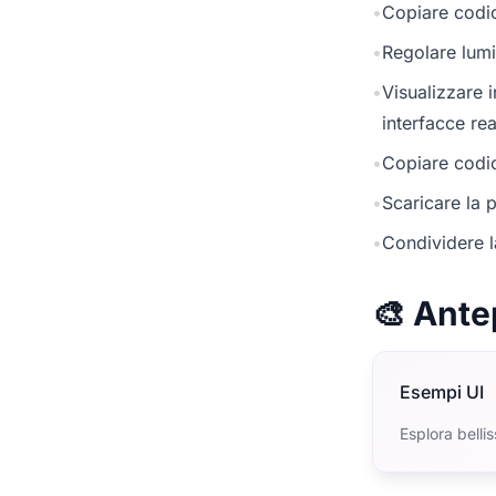
•
Copiare codic
•
Regolare lumi
•
Visualizzare 
interfacce rea
•
Copiare codic
•
Scaricare la p
•
Condividere l
🎨 Ante
Esempi UI
Esplora belli