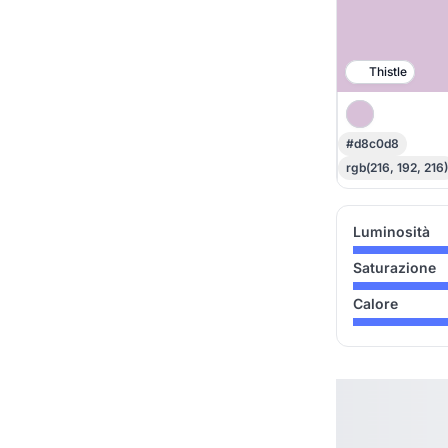
Thistle
#d8c0d8
rgb(216, 192, 216)
Luminosità
Saturazione
Calore