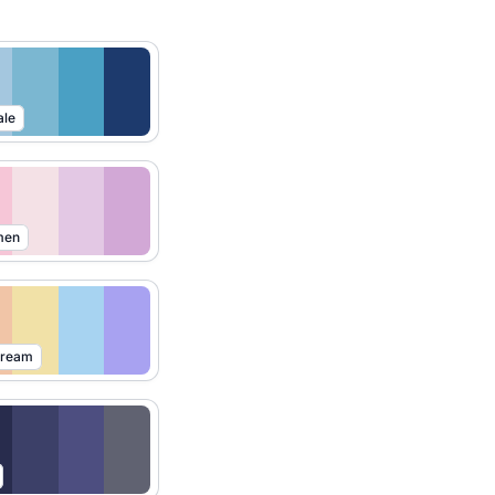
ale
men
Dream