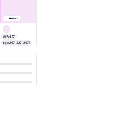
Amour
#f7e3f7
rgb(247, 227, 247)