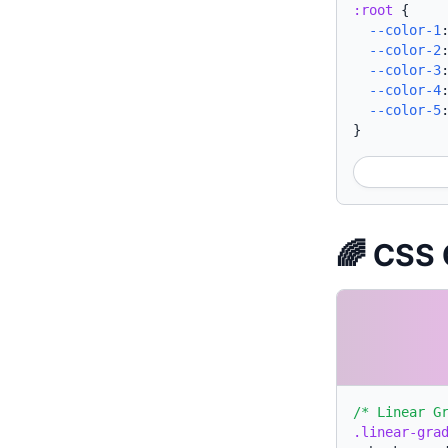
:root
{
--color-1
--color-2
--color-3
--color-4
--color-5
}
🌈 CSS 
/* Linear G
.linear-gra