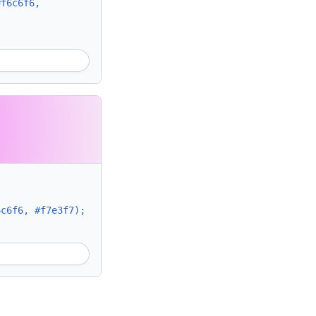
#f6c6f6,
6c6f6, #f7e3f7);