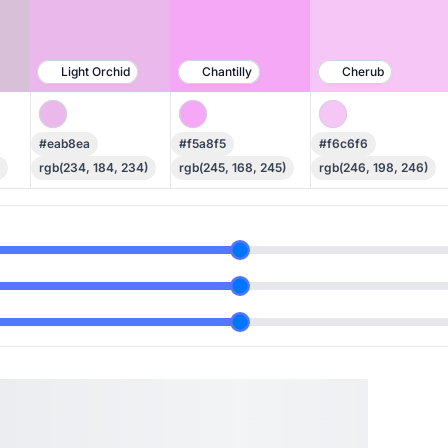
Light Orchid
Chantilly
Cherub
#eab8ea
#f5a8f5
#f6c6f6
rgb(234, 184, 234)
rgb(245, 168, 245)
rgb(246, 198, 246)