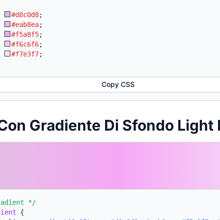
:
#d8c0d8
;
:
#eab8ea
;
:
#f5a8f5
;
:
#f6c6f6
;
:
#f7e3f7
;
Copy CSS
Con Gradiente Di Sfondo Light 
radient */
dient
{