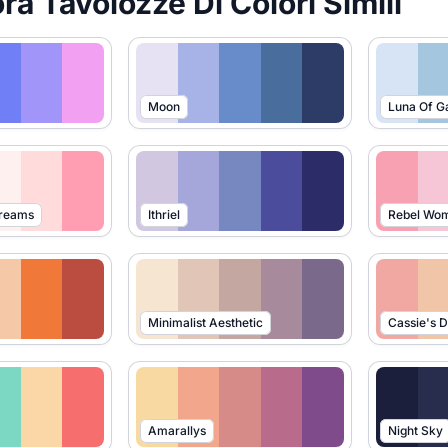
ra Tavolozze Di Colori Simili
Moon
Luna Of G
Dreams
Ithriel
Rebel Wo
Minimalist Aesthetic
Cassie's 
Amarallys
Night Sky