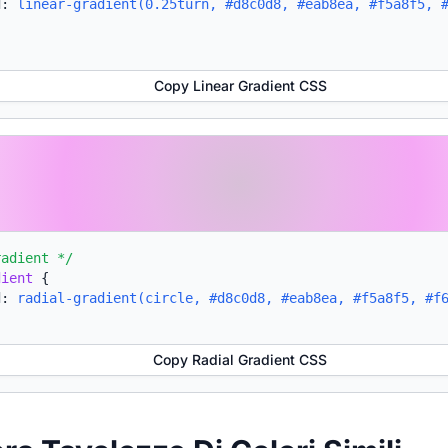
d:
linear-gradient(0.25turn, #d8c0d8, #eab8ea, #f5a8f5, 
Copy Linear Gradient CSS
radient */
dient
{
d:
radial-gradient(circle, #d8c0d8, #eab8ea, #f5a8f5, #f
Copy Radial Gradient CSS