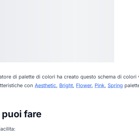
tore di palette di colori
ha creato questo schema di colori v
tteristiche con
Aesthetic
,
Bright
,
Flower
,
Pink
,
Spring
palette
 puoi fare
acilita: