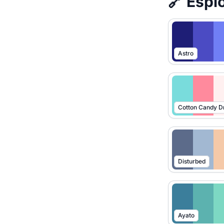
🔗 Esplo
Astro
Cotton Candy 
Disturbed
Ayato