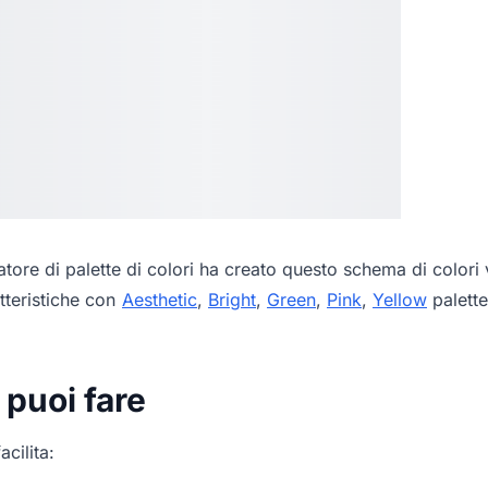
tore di palette di colori
ha creato questo schema di colori v
tteristiche con
Aesthetic
,
Bright
,
Green
,
Pink
,
Yellow
palette
 puoi fare
acilita: