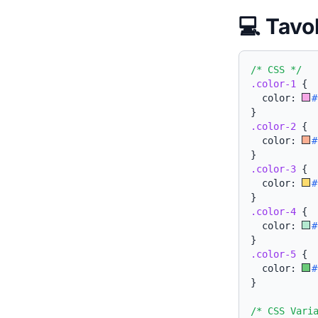
💻 Tavo
/* CSS */
.color-1
{
  color: 
#
}
.color-2
{
  color: 
#
}
.color-3
{
  color: 
#
}
.color-4
{
  color: 
#
}
.color-5
{
  color: 
#
}
/* CSS Vari