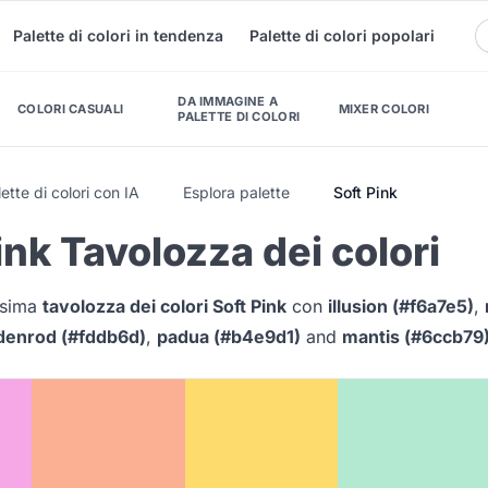
Palette di colori in tendenza
Palette di colori popolari
DA IMMAGINE A
COLORI CASUALI
MIXER COLORI
PALETTE DI COLORI
ette di colori con IA
Esplora palette
Soft Pink
ink Tavolozza dei colori
issima
tavolozza dei colori Soft Pink
con
illusion (#f6a7e5)
,
denrod (#fddb6d)
,
padua (#b4e9d1)
and
mantis (#6ccb79