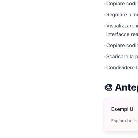
•
Copiare codic
•
Regolare lumi
•
Visualizzare 
interfacce rea
•
Copiare codic
•
Scaricare la p
•
Condividere l
🎨 Ante
Esempi UI
Esplora belli