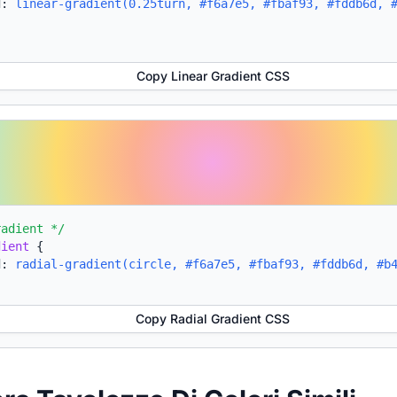
d:
linear-gradient(0.25turn, #f6a7e5, #fbaf93, #fddb6d, 
Copy Linear Gradient CSS
radient */
dient
{
d:
radial-gradient(circle, #f6a7e5, #fbaf93, #fddb6d, #b
Copy Radial Gradient CSS