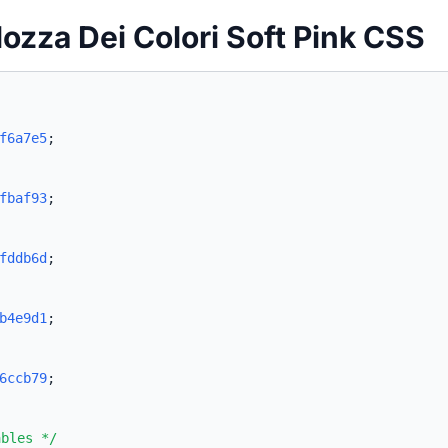
lozza Dei Colori Soft Pink CSS
f6a7e5
;
fbaf93
;
fddb6d
;
b4e9d1
;
6ccb79
;
ables */