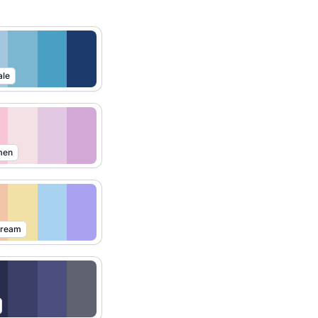
ale
men
Dream