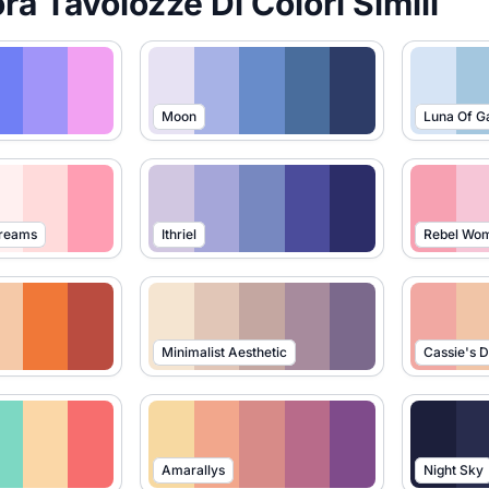
ra Tavolozze Di Colori Simili
Moon
Luna Of G
Dreams
Ithriel
Rebel Wo
Minimalist Aesthetic
Cassie's 
Amarallys
Night Sky