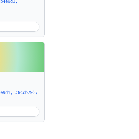
#b4e9d1,
4e9d1, #6ccb79);