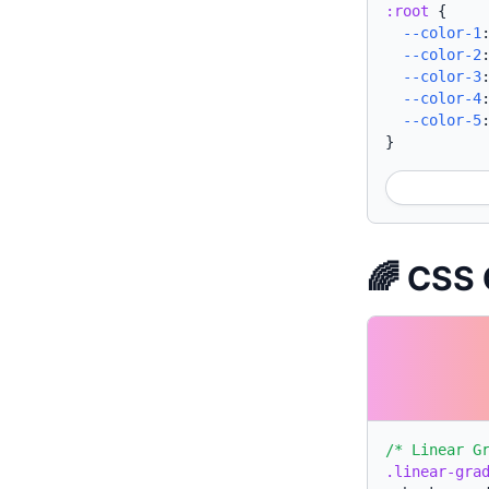
:root
{
--color-1
--color-2
--color-3
--color-4
--color-5
}
🌈 CSS 
/* Linear G
.linear-gra