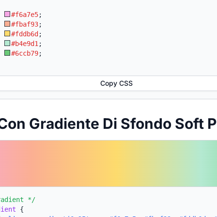
:
#f6a7e5
;
:
#fbaf93
;
:
#fddb6d
;
:
#b4e9d1
;
:
#6ccb79
;
Copy CSS
Con Gradiente Di Sfondo Soft P
radient */
dient
{