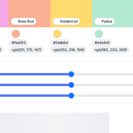
Rose Bud
Goldenrod
Padua
#fbaf93
#fddb6d
#b4e9d1
)
rgb(251, 175, 147)
rgb(253, 219, 109)
rgb(180, 233, 209)