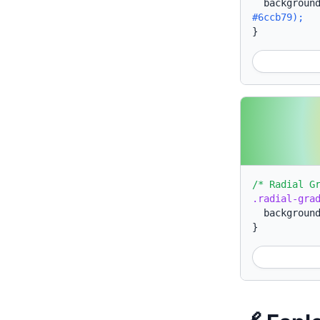
backgroun
#6ccb79);
}
/* Radial G
.radial-gra
backgroun
}