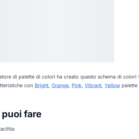
tore di palette di colori
ha creato questo schema di colori v
tteristiche con
Bright
,
Orange
,
Pink
,
Vibrant
,
Yellow
palette 
 puoi fare
acilita: