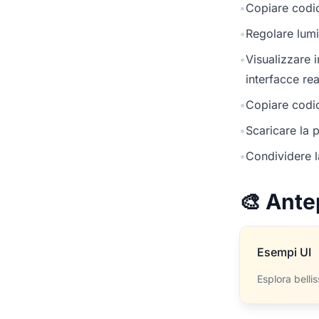
•
Copiare codic
•
Regolare lumi
•
Visualizzare 
interfacce rea
•
Copiare codic
•
Scaricare la p
•
Condividere l
🎨 Ante
Esempi UI
Esplora belli