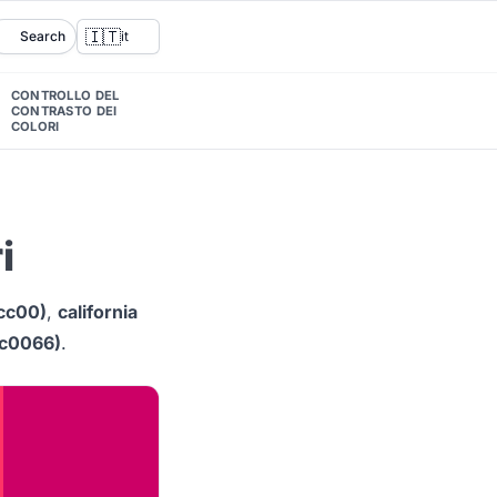
🇮🇹
Search
it
CONTROLLO DEL
CONTRASTO DEI
COLORI
i
cc00)
,
california
#cc0066)
.