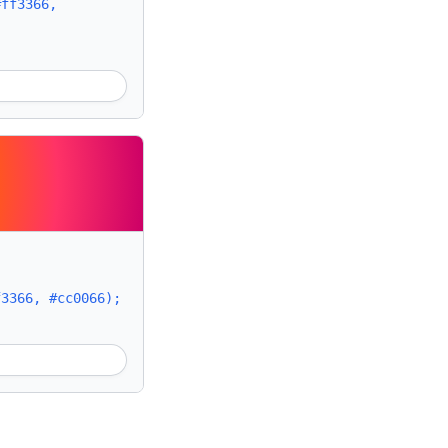
#ff3366,
f3366, #cc0066);