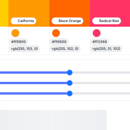
California
Blaze Orange
Radical Red
#ff9900
#ff6600
#ff3366
rgb(255, 153, 0)
rgb(255, 102, 0)
rgb(255, 51, 102)