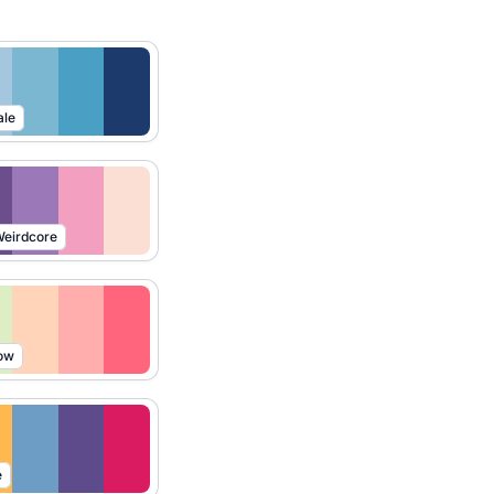
ale
eirdcore
ow
e