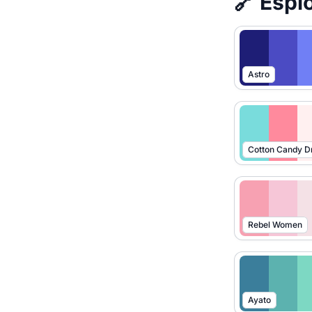
🔗 Esplo
Astro
Cotton Candy 
Rebel Women
Ayato