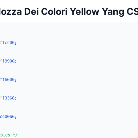
lozza Dei Colori Yellow Yang C
ffcc00
;
ff9900
;
ff6600
;
ff3366
;
cc0066
;
ables */