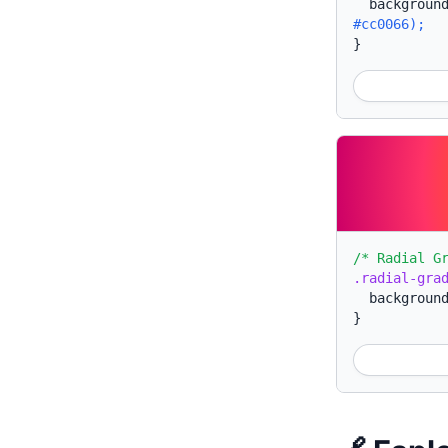
backgroun
#cc0066);
}
/* Radial G
.radial-gra
backgroun
}