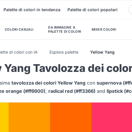
Palette di colori in tendenza
Palette di colori popolari
DA IMMAGINE A
COLORI CASUALI
MIXER COLORI
PALETTE DI COLORI
ette di colori con IA
Esplora palette
Yellow Yang
 Yang Tavolozza dei color
issima
tavolozza dei colori Yellow Yang
con
supernova (#ff
ze orange (#ff6600)
,
radical red (#ff3366)
and
lipstick (