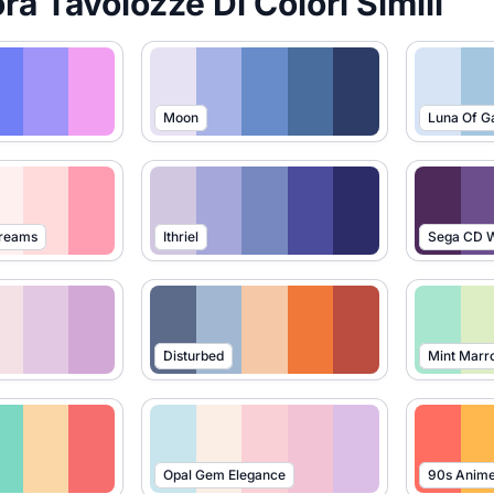
ra Tavolozze Di Colori Simili
Moon
Luna Of G
Dreams
Ithriel
Sega CD W
Disturbed
Mint Marr
Opal Gem Elegance
90s Anim