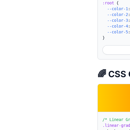
:root
{
--color-1
--color-2
--color-3
--color-4
--color-5
}
🌈 CSS 
/* Linear G
.linear-gra