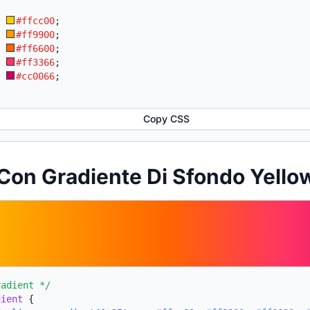
:
#ffcc00
;
:
#ff9900
;
:
#ff6600
;
:
#ff3366
;
:
#cc0066
;
Copy CSS
Con Gradiente Di Sfondo Yello
radient */
dient
{