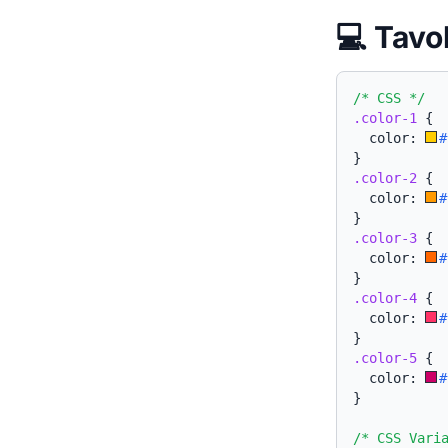
💻 Tavo
/* CSS */
.color-1
{
  color: 
#
}
.color-2
{
  color: 
#
}
.color-3
{
  color: 
#
}
.color-4
{
  color: 
#
}
.color-5
{
  color: 
#
}
/* CSS Vari