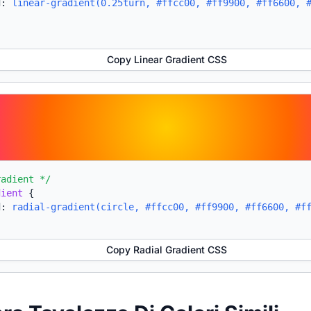
d:
linear-gradient(0.25turn, #ffcc00, #ff9900, #ff6600, 
Copy Linear Gradient CSS
radient */
dient
{
d:
radial-gradient(circle, #ffcc00, #ff9900, #ff6600, #f
Copy Radial Gradient CSS