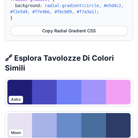
background:
radial-gradient(circle, #e5d4c2,
#f2e5d4, #f7e4b6, #fbcb89, #f7a3a1);
}
Copy Radial Gradient CSS
🔗 Esplora Tavolozze Di Colori
Simili
Astro
Moon