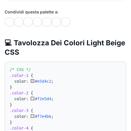
Condividi questa palette a:
💻 Tavolozza Dei Colori Light Beige
CSS
/* CSS */
.color-1
{
  color: 
#e5d4c2
;
}
.color-2
{
  color: 
#f2e5d4
;
}
.color-3
{
  color: 
#f7e4b6
;
}
.color-4
{