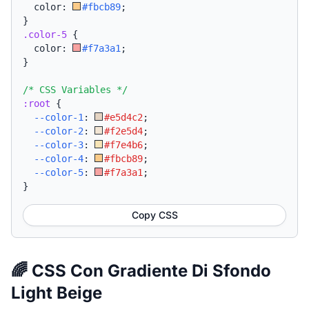
  color: 
#fbcb89
;
}
.color-5
{
  color: 
#f7a3a1
;
}
/* CSS Variables */
:root
{
--color-1
:
#e5d4c2
;
--color-2
:
#f2e5d4
;
--color-3
:
#f7e4b6
;
--color-4
:
#fbcb89
;
--color-5
:
#f7a3a1
;
}
Copy CSS
🌈 CSS Con Gradiente Di Sfondo
Light Beige