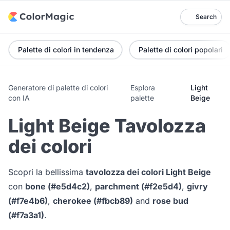
Search
Palette di colori in tendenza
Palette di colori popolari
Generatore di palette di colori
Esplora
Light
con IA
palette
Beige
Light Beige Tavolozza
dei colori
Scopri la bellissima
tavolozza dei colori Light Beige
con
bone (#e5d4c2)
,
parchment (#f2e5d4)
,
givry
(#f7e4b6)
,
cherokee (#fbcb89)
and
rose bud
(#f7a3a1)
.