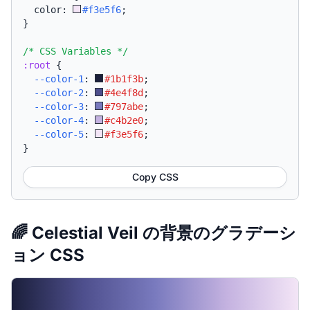
  color: 
#f3e5f6
;
}
/* CSS Variables */
:root
{
--color-1
:
#1b1f3b
;
--color-2
:
#4e4f8d
;
--color-3
:
#797abe
;
--color-4
:
#c4b2e0
;
--color-5
:
#f3e5f6
;
}
Copy CSS
🌈 Celestial Veil の背景のグラデーシ
ョン CSS