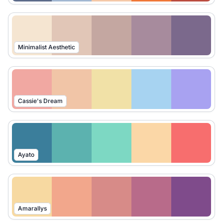
Minimalist Aesthetic
Cassie's Dream
Ayato
Amarallys