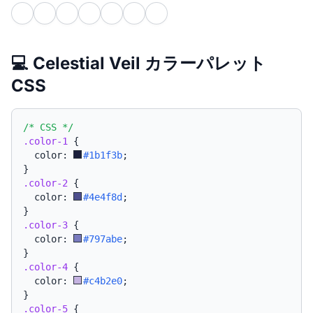
💻 Celestial Veil カラーパレット
CSS
/* CSS */
.color-1
{
  color: 
#1b1f3b
;
}
.color-2
{
  color: 
#4e4f8d
;
}
.color-3
{
  color: 
#797abe
;
}
.color-4
{
  color: 
#c4b2e0
;
}
.color-5
{