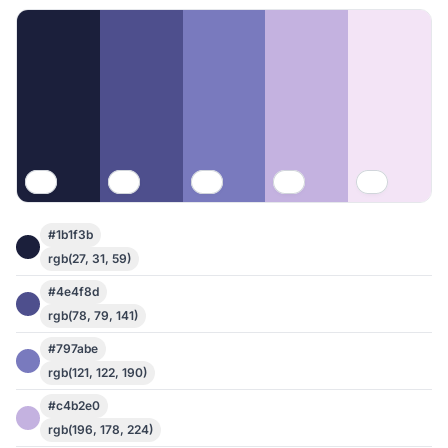
#1b1f3b
rgb(27, 31, 59)
#4e4f8d
rgb(78, 79, 141)
#797abe
rgb(121, 122, 190)
#c4b2e0
rgb(196, 178, 224)