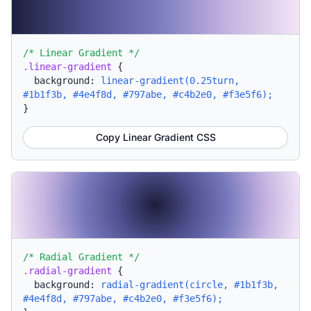
/* Linear Gradient */
.linear-gradient
{
background:
linear-gradient(0.25turn,
#1b1f3b, #4e4f8d, #797abe, #c4b2e0, #f3e5f6);
}
Copy Linear Gradient CSS
/* Radial Gradient */
.radial-gradient
{
background:
radial-gradient(circle, #1b1f3b,
#4e4f8d, #797abe, #c4b2e0, #f3e5f6);